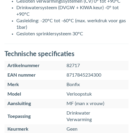
Gesloten verwarmingssystemen (CV) 0° tot +90°C
Drinkwatersysteem (DVGW + KIWA keur) -0° tot
+90°C
Gasleiding: -20°C tot -60°C (max. werkdruk voor gas
1bar)
Gesloten sprinklersysteem 30°C
Technische specificaties
Artikelnummer
82717
EAN nummer
8717845234300
Merk
Bonfix
Model
Verloopstuk
Aansluiting
MF (man x vrouw)
Drinkwater
Toepassing
Verwarming
Keurmerk
Geen