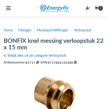
Toggle navigation
-
Home
/
Fittingen
/
Messing knelfittingen
/
Verloopstuk
bmenu (Bevestigingsmateriaal / schroeven)
BONFIX knel messing verloopstuk 22
bmenu (Buffervaten, hygiene boilers & boilervaten)
x 15 mm
bmenu (Buizen & leidingen)
Bekijk alles uit de categorie Verloopstuk
bmenu (Expansievaten)
82717
8717845234300
Artikelnummer:
|
EAN:
bmenu (Fittingen)
bmenu (Flexibele slangen)
ubmenu (Gereedschap)