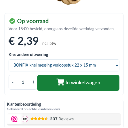
bmenu (Hemelwaterafvoer & riolering)
bmenu (Circulatiepompen, pompgroepen & verdelers)
Op voorraad
bmenu (Installatiemateriaal)
Voor 15:00 besteld, doorgaans dezelfde werkdag verzonden
ubmenu (Rookkanalen)
€ 2
,39
incl. btw
bmenu (Sanitair)
Kies andere uitvoering
bmenu (Verwarming, kachels & ketels)
bmenu (Zonneboilersets & onderdelen)
ubmenu (Warmtepompen en warmtepompboilers)
-
+
In winkelwagen
Klantenbeoordeling
Gebaseerd op echte klantenreviews