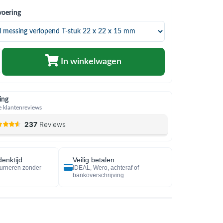
voering
In winkelwagen
ing
 klantenreviews
enktijd
Veilig betalen
urneren zonder
iDEAL, Wero, achteraf of
bankoverschrijving