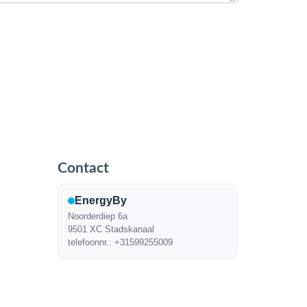
Contact
EnergyBy
Noorderdiep 6a
9501 XC Stadskanaal
telefoonnr.: +31599255009