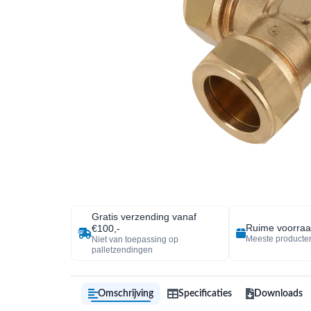
Gratis verzending vanaf
Ruime voorra
€100,-
Meeste producten
Niet van toepassing op
palletzendingen
Omschrijving
Specificaties
Downloads