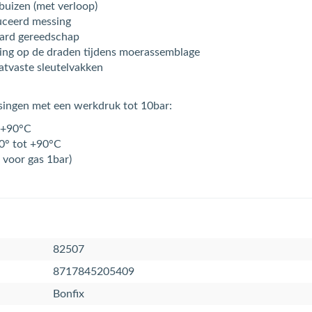
buizen (met verloop)
uceerd messing
aard gereedschap
ing op de draden tijdens moerassemblage
tvaste sleutelvakken
ssingen met een werkdruk tot 10bar:
 +90°C
0° tot +90°C
 voor gas 1bar)
82507
8717845205409
Bonfix