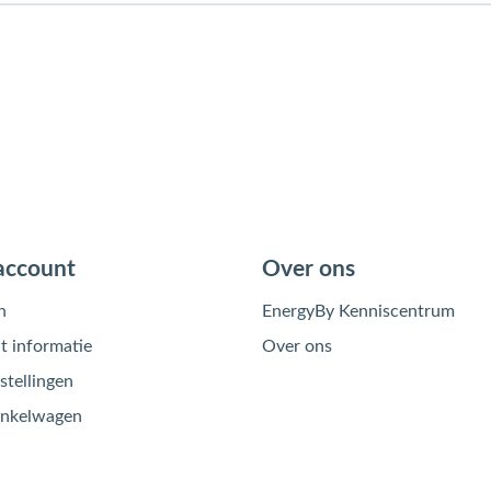
account
Over ons
n
EnergyBy Kenniscentrum
 informatie
Over ons
stellingen
inkelwagen