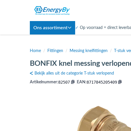
Ons assortiment
✓
Op voorraad = direct leverb
Home
/
Fittingen
/
Messing knelfittingen
/
T-stuk ve
BONFIX knel messing verlopen
Bekijk alles uit de categorie T-stuk verlopend
82507
8717845205409
Artikelnummer:
|
EAN: