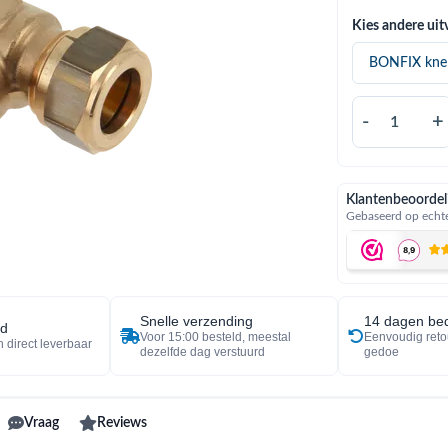
Kies andere uit
-
+
Klantenbeoordel
Gebaseerd op echte
Snelle verzending
14 dagen bed
ad
Voor 15:00 besteld, meestal
Eenvoudig reto
 direct leverbaar
dezelfde dag verstuurd
gedoe
Vraag
Reviews