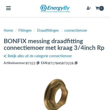
Toggle navigation
-
Home
/
Fittingen
/
Draadfittingen
/
connectiemoer
bmenu (Bevestigingsmateriaal / schroeven)
BONFIX messing draadfitting
bmenu (Buffervaten, hygiene boilers & boilervaten)
connectiemoer met kraag 3/4inch Rp
bmenu (Buizen & leidingen)
Bekijk alles uit de categorie connectiemoer
bmenu (Expansievaten)
87322
8717845873226
Artikelnummer:
|
EAN:
bmenu (Fittingen)
bmenu (Flexibele slangen)
ubmenu (Gereedschap)