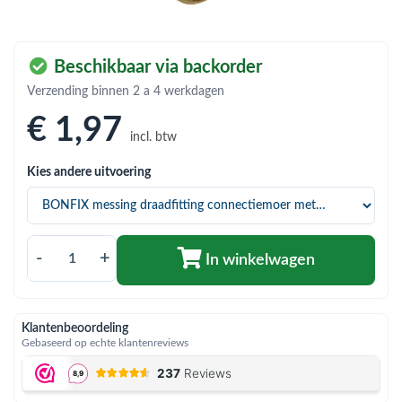
bmenu (Hemelwaterafvoer & riolering)
bmenu (Circulatiepompen, pompgroepen & verdelers)
Beschikbaar via backorder
bmenu (Installatiemateriaal)
Verzending binnen 2 a 4 werkdagen
ubmenu (Rookkanalen)
€ 1
,97
incl. btw
bmenu (Sanitair)
Kies andere uitvoering
bmenu (Verwarming, kachels & ketels)
bmenu (Zonneboilersets & onderdelen)
ubmenu (Warmtepompen en warmtepompboilers)
-
+
In winkelwagen
Klantenbeoordeling
Gebaseerd op echte klantenreviews