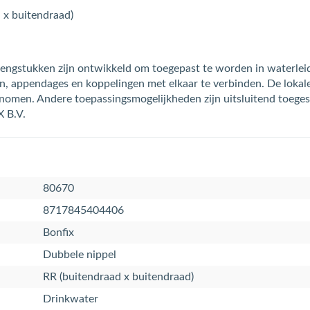
 x buitendraad)
ngstukken zijn ontwikkeld om toegepast te worden in waterleiding
llen, appendages en koppelingen met elkaar te verbinden. De lokal
nomen. Andere toepassingsmogelijkheden zijn uitsluitend toeges
X B.V.
80670
8717845404406
Bonfix
Dubbele nippel
RR (buitendraad x buitendraad)
Drinkwater