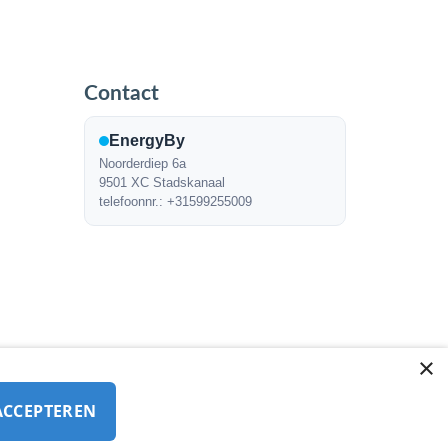
Contact
EnergyBy
Noorderdiep 6a
9501 XC Stadskanaal
telefoonnr.: +31599255009
×
ACCEPTEREN