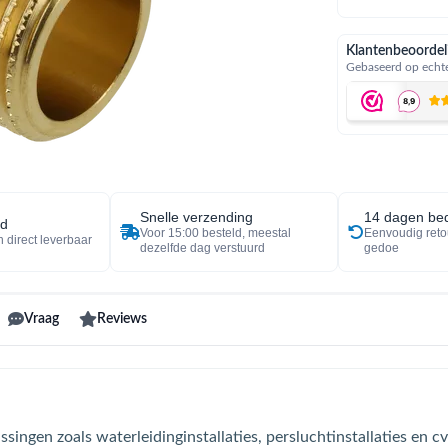
Klantenbeoordel
Gebaseerd op echte
Snelle verzending
14 dagen bed
ad
Voor 15:00 besteld, meestal
Eenvoudig reto
 direct leverbaar
dezelfde dag verstuurd
gedoe
Vraag
Reviews
ingen zoals waterleidinginstallaties, persluchtinstallaties en cv-