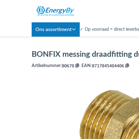
Ons assortiment
✓
Op voorraad = direct leverb
BONFIX messing draadfitting d
80670
8717845404406
Artikelnummer:
|
EAN: