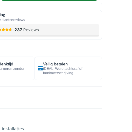
ing
 klantenreviews
enktijd
Veilig betalen
urneren zonder
iDEAL, Wero, achteraf of
bankoverschrijving
installaties.