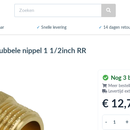
Zoeken
aar
✓
Snelle levering
✓
14 dagen reto
ubbele nippel 1 1/2inch RR
Nog 3 b
Meer bestell
Levertijd ex
€ 12
,
-
+