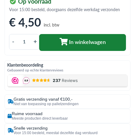
bmenu (Hemelwaterafvoer & riolering)
Op voorraad
Voor 15:00 besteld, doorgaans dezelfde werkdag verzonden
bmenu (Circulatiepompen, pompgroepen & verdelers)
€ 4
,50
bmenu (Installatiemateriaal)
incl. btw
ubmenu (Rookkanalen)
-
+
In winkelwagen
bmenu (Sanitair)
bmenu (Verwarming, kachels & ketels)
Klantenbeoordeling
Gebaseerd op echte klantenreviews
bmenu (Zonneboilersets & onderdelen)
ubmenu (Warmtepompen en warmtepompboilers)
Gratis verzending vanaf €100,-
Niet van toepassing op palletzendingen
Ruime voorraad
Meeste producten direct leverbaar
Snelle verzending
Voor 15:00 besteld, meestal dezelfde dag verstuurd