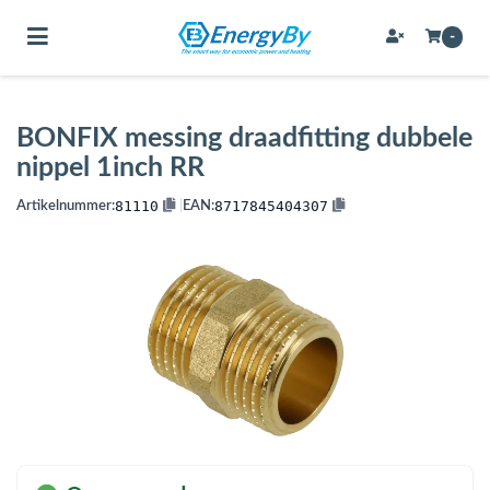
Toggle navigation
-
BONFIX messing draadfitting dubbele
bmenu (Bevestigingsmateriaal / schroeven)
nippel 1inch RR
bmenu (Buffervaten, hygiene boilers & boilervaten)
81110
8717845404307
Artikelnummer:
|
EAN:
bmenu (Buizen & leidingen)
bmenu (Expansievaten)
bmenu (Fittingen)
bmenu (Flexibele slangen)
ubmenu (Gereedschap)