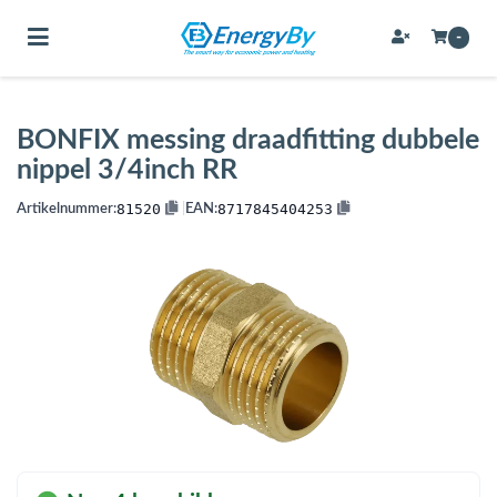
Toggle navigation
-
BONFIX messing draadfitting dubbele
bmenu (Bevestigingsmateriaal / schroeven)
nippel 3/4inch RR
bmenu (Buffervaten, hygiene boilers & boilervaten)
81520
8717845404253
Artikelnummer:
|
EAN:
bmenu (Buizen & leidingen)
bmenu (Expansievaten)
bmenu (Fittingen)
bmenu (Flexibele slangen)
ubmenu (Gereedschap)