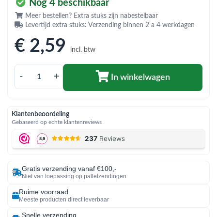
bmenu (Hemelwaterafvoer & riolering)
Nog 4 beschikbaar
Meer bestellen? Extra stuks zijn nabestelbaar
bmenu (Circulatiepompen, pompgroepen & verdelers)
Levertijd extra stuks: Verzending binnen 2 a 4 werkdagen
bmenu (Installatiemateriaal)
€ 2
,59
incl. btw
ubmenu (Rookkanalen)
-
+
In winkelwagen
bmenu (Sanitair)
bmenu (Verwarming, kachels & ketels)
Klantenbeoordeling
bmenu (Zonneboilersets & onderdelen)
Gebaseerd op echte klantenreviews
ubmenu (Warmtepompen en warmtepompboilers)
Gratis verzending vanaf €100,-
Niet van toepassing op palletzendingen
Ruime voorraad
Meeste producten direct leverbaar
Snelle verzending