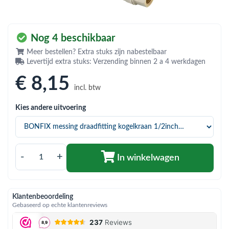
bmenu (Hemelwaterafvoer & riolering)
bmenu (Circulatiepompen, pompgroepen & verdelers)
Nog 4 beschikbaar
bmenu (Installatiemateriaal)
Meer bestellen? Extra stuks zijn nabestelbaar
Levertijd extra stuks: Verzending binnen 2 a 4 werkdagen
ubmenu (Rookkanalen)
€ 8
,15
bmenu (Sanitair)
incl. btw
bmenu (Verwarming, kachels & ketels)
Kies andere uitvoering
bmenu (Zonneboilersets & onderdelen)
ubmenu (Warmtepompen en warmtepompboilers)
-
+
In winkelwagen
Klantenbeoordeling
Gebaseerd op echte klantenreviews