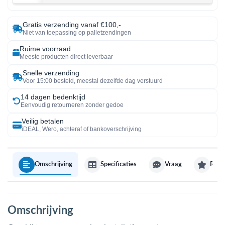
Gratis verzending vanaf €100,-
Niet van toepassing op palletzendingen
Ruime voorraad
Meeste producten direct leverbaar
Snelle verzending
Voor 15:00 besteld, meestal dezelfde dag verstuurd
14 dagen bedenktijd
Eenvoudig retourneren zonder gedoe
Veilig betalen
iDEAL, Wero, achteraf of bankoverschrijving
Omschrijving
Specificaties
Vraag
Revi
Omschrijving