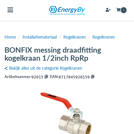
Toggle navigation
-
Home
/
Installatiemateriaal
/
Kogelkranen
/
Kogelkranen
bmenu (Bevestigingsmateriaal / schroeven)
BONFIX messing draadfitting
bmenu (Buffervaten, hygiene boilers & boilervaten)
kogelkraan 1/2inch RpRp
bmenu (Buizen & leidingen)
Bekijk alles uit de categorie Kogelkranen
bmenu (Expansievaten)
92015
8717845920159
Artikelnummer:
|
EAN:
bmenu (Fittingen)
bmenu (Flexibele slangen)
ubmenu (Gereedschap)