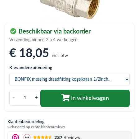
bmenu (Hemelwaterafvoer & riolering)
bmenu (Circulatiepompen, pompgroepen & verdelers)
bmenu (Installatiemateriaal)
Beschikbaar via backorder
ubmenu (Rookkanalen)
Verzending binnen 2 a 4 werkdagen
€ 18
,05
bmenu (Sanitair)
incl. btw
bmenu (Verwarming, kachels & ketels)
Kies andere uitvoering
bmenu (Zonneboilersets & onderdelen)
ubmenu (Warmtepompen en warmtepompboilers)
-
+
In winkelwagen
Klantenbeoordeling
Gebaseerd op echte klantenreviews