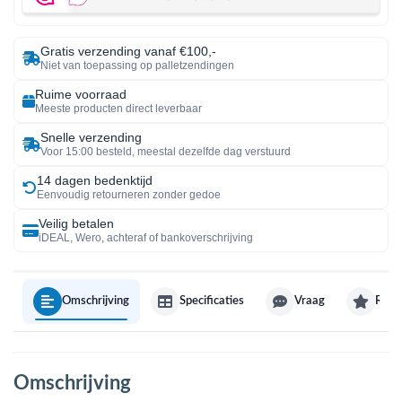
Gratis verzending vanaf €100,-
Niet van toepassing op palletzendingen
Ruime voorraad
Meeste producten direct leverbaar
Snelle verzending
Voor 15:00 besteld, meestal dezelfde dag verstuurd
14 dagen bedenktijd
Eenvoudig retourneren zonder gedoe
Veilig betalen
iDEAL, Wero, achteraf of bankoverschrijving
Omschrijving
Specificaties
Vraag
Revi
Omschrijving