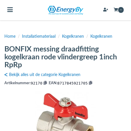
Toggle navigation
-
Home
/
Installatiemateriaal
/
Kogelkranen
/
Kogelkranen
bmenu (Bevestigingsmateriaal / schroeven)
BONFIX messing draadfitting
bmenu (Buffervaten, hygiene boilers & boilervaten)
kogelkraan rode vlindergreep 1inch
bmenu (Buizen & leidingen)
RpRp
bmenu (Expansievaten)
Bekijk alles uit de categorie Kogelkranen
92170
8717845921705
Artikelnummer:
|
EAN:
bmenu (Fittingen)
bmenu (Flexibele slangen)
ubmenu (Gereedschap)