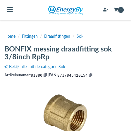
Toggle navigation
-
Home
/
Fittingen
/
Draadfittingen
/
Sok
bmenu (Bevestigingsmateriaal / schroeven)
BONFIX messing draadfitting sok
bmenu (Buffervaten, hygiene boilers & boilervaten)
3/8inch RpRp
bmenu (Buizen & leidingen)
Bekijk alles uit de categorie Sok
bmenu (Expansievaten)
81380
8717845420154
Artikelnummer:
|
EAN:
bmenu (Fittingen)
bmenu (Flexibele slangen)
ubmenu (Gereedschap)