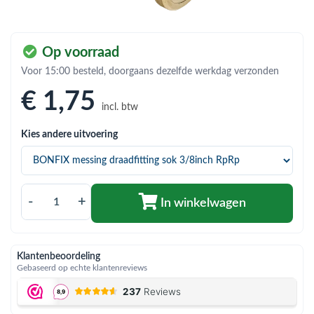
bmenu (Hemelwaterafvoer & riolering)
bmenu (Circulatiepompen, pompgroepen & verdelers)
Op voorraad
bmenu (Installatiemateriaal)
Voor 15:00 besteld, doorgaans dezelfde werkdag verzonden
ubmenu (Rookkanalen)
€ 1
,75
incl. btw
bmenu (Sanitair)
Kies andere uitvoering
bmenu (Verwarming, kachels & ketels)
bmenu (Zonneboilersets & onderdelen)
ubmenu (Warmtepompen en warmtepompboilers)
-
+
In winkelwagen
Klantenbeoordeling
Gebaseerd op echte klantenreviews