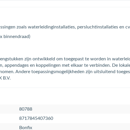
ingen zoals waterleidinginstallaties, persluchtinstallaties en cv-
 x binnendraad)
ngstukken zijn ontwikkeld om toegepast te worden in waterleiding
llen, appendages en koppelingen met elkaar te verbinden. De lokal
nomen. Andere toepassingsmogelijkheden zijn uitsluitend toeges
X B.V.
80788
8717845407360
Bonfix