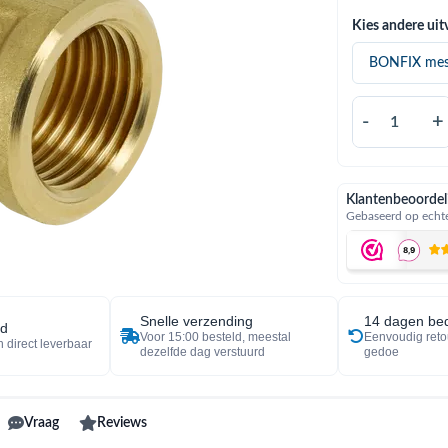
Kies andere uit
-
+
Klantenbeoordel
Gebaseerd op echte
Snelle verzending
14 dagen bed
ad
Voor 15:00 besteld, meestal
Eenvoudig reto
 direct leverbaar
dezelfde dag verstuurd
gedoe
Vraag
Reviews