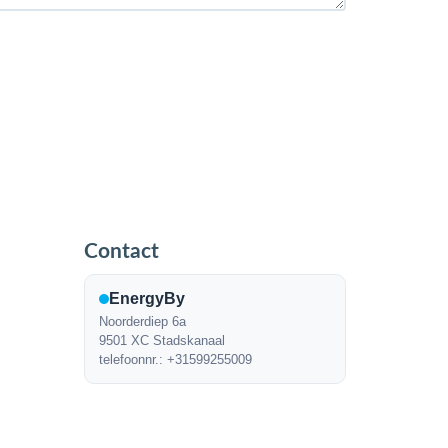
Contact
EnergyBy
Noorderdiep 6a
9501 XC Stadskanaal
telefoonnr.: +31599255009