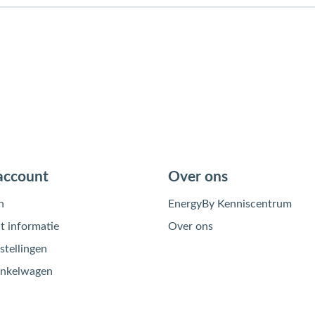
account
Over ons
n
EnergyBy Kenniscentrum
 informatie
Over ons
stellingen
inkelwagen