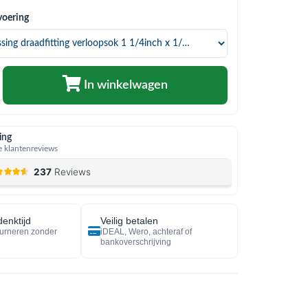
voering
In winkelwagen
ing
 klantenreviews
enktijd
Veilig betalen
urneren zonder
iDEAL, Wero, achteraf of
bankoverschrijving