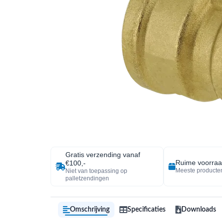
Gratis verzending vanaf
Ruime voorra
€100,-
Meeste producten
Niet van toepassing op
palletzendingen
Omschrijving
Specificaties
Downloads