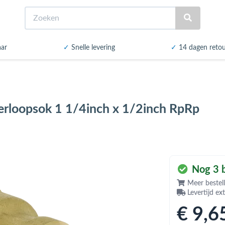
Zoeken
aar
✓
Snelle levering
✓
14 dagen reto
erloopsok 1 1/4inch x 1/2inch RpRp
Nog 3 b
Meer bestell
Levertijd ex
€ 9
,6