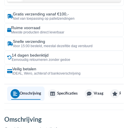
Gratis verzending vanaf €100,-
Niet van toepassing op palletzendingen
Ruime voorraad
Meeste producten direct leverbaar
Snelle verzending
Voor 15:00 besteld, meestal dezelfde dag verstuurd
14 dagen bedenktijd
Eenvoudig retourneren zonder gedoe
Veilig betalen
iDEAL, Wero, achteraf of bankoverschrijving
Omschrijving
Specificaties
Vraag
Revi
Omschrijving