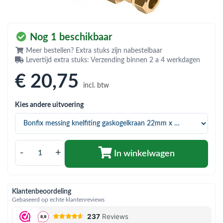
bmenu (Hemelwaterafvoer & riolering)
bmenu (Circulatiepompen, pompgroepen & verdelers)
Nog 1 beschikbaar
bmenu (Installatiemateriaal)
Meer bestellen? Extra stuks zijn nabestelbaar
Levertijd extra stuks: Verzending binnen 2 a 4 werkdagen
ubmenu (Rookkanalen)
€ 20
,75
bmenu (Sanitair)
incl. btw
bmenu (Verwarming, kachels & ketels)
Kies andere uitvoering
bmenu (Zonneboilersets & onderdelen)
ubmenu (Warmtepompen en warmtepompboilers)
-
+
In winkelwagen
Klantenbeoordeling
Gebaseerd op echte klantenreviews