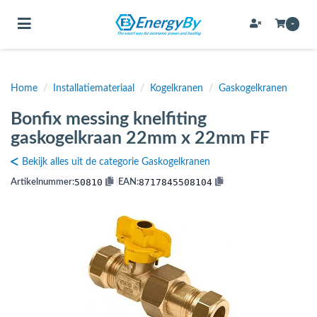
Toggle navigation
-
Home
/
Installatiemateriaal
/
Kogelkranen
/
Gaskogelkranen
bmenu (Bevestigingsmateriaal / schroeven)
Bonfix messing knelfiting
bmenu (Buffervaten, hygiene boilers & boilervaten)
gaskogelkraan 22mm x 22mm FF
bmenu (Buizen & leidingen)
Bekijk alles uit de categorie Gaskogelkranen
bmenu (Expansievaten)
50810
8717845508104
Artikelnummer:
|
EAN:
bmenu (Fittingen)
bmenu (Flexibele slangen)
ubmenu (Gereedschap)