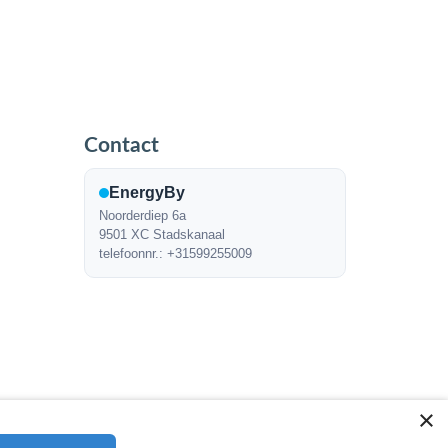
Contact
EnergyBy
Noorderdiep 6a
9501 XC Stadskanaal
telefoonnr.: +31599255009
×