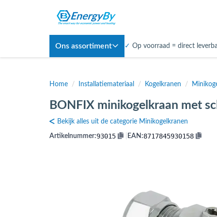
Ons assortiment
✓
Op voorraad = direct leverb
Home
/
Installatiemateriaal
/
Kogelkranen
/
Minikog
BONFIX minikogelkraan met s
Bekijk alles uit de categorie Minikogelkranen
93015
8717845930158
Artikelnummer:
|
EAN: