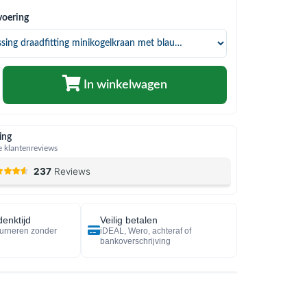
voering
In winkelwagen
ing
 klantenreviews
enktijd
Veilig betalen
urneren zonder
iDEAL, Wero, achteraf of
bankoverschrijving