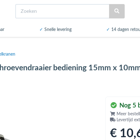
Zoeken
aar
✓
Snelle levering
✓
14 dagen reto
elkranen
chroevendraaier bediening 15mm x 10m
Nog 5 b
Meer bestell
Levertijd ex
€ 10
,