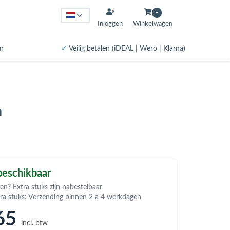
-
Inloggen
Winkelwagen
ur
✓
Veilig betalen (iDEAL | Wero | Klarna)
m
eschikbaar
en? Extra stuks zijn nabestelbaar
tra stuks: Verzending binnen 2 a 4 werkdagen
65
incl. btw