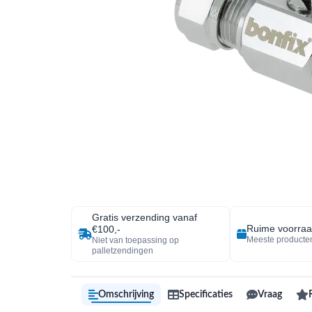
Gratis verzending vanaf
Ruime voorra
€100,-
Meeste producten
Niet van toepassing op
palletzendingen
Omschrijving
Specificaties
Vraag