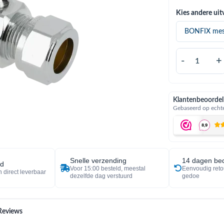
Kies andere uit
-
+
Klantenbeoordel
Gebaseerd op echte
Snelle verzending
14 dagen bed
ad
Voor 15:00 besteld, meestal
Eenvoudig reto
 direct leverbaar
dezelfde dag verstuurd
gedoe
Reviews