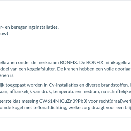
r- en beregeningsinstallaties.
ouw)
gelkranen onder de merknaam BONFIX. De BONFIX minikogelkrane
ddel van een kogelafsluiter. De kranen hebben een volle doorlaa
enen is.
k toegepast worden in Cv-installaties en diverse brandstoffen.
taan, afhankelijk van druk, temperaturen medium, na schrifteli
t eerste klas messing CW614N (CuZn39Pb3) voor recht(draai)we
omde kogel met teflonafdichting, welke zorg draagt voor een blij