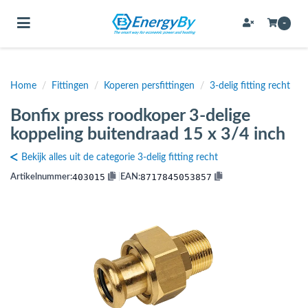
Toggle navigation
-
Home
/
Fittingen
/
Koperen persfittingen
/
3-delig fitting recht
bmenu (Bevestigingsmateriaal / schroeven)
Bonfix press roodkoper 3-delige
bmenu (Buffervaten, hygiene boilers & boilervaten)
koppeling buitendraad 15 x 3/4 inch
bmenu (Buizen & leidingen)
Bekijk alles uit de categorie 3-delig fitting recht
bmenu (Expansievaten)
403015
8717845053857
Artikelnummer:
|
EAN:
bmenu (Fittingen)
bmenu (Flexibele slangen)
ubmenu (Gereedschap)