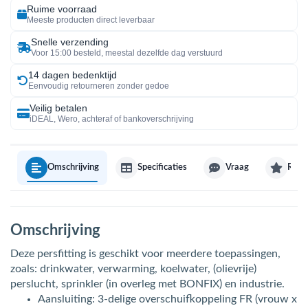
Ruime voorraad
Meeste producten direct leverbaar
Snelle verzending
Voor 15:00 besteld, meestal dezelfde dag verstuurd
14 dagen bedenktijd
Eenvoudig retourneren zonder gedoe
Veilig betalen
iDEAL, Wero, achteraf of bankoverschrijving
Omschrijving
Specificaties
Vraag
Revi
Omschrijving
Deze persfitting is geschikt voor meerdere toepassingen,
zoals: drinkwater, verwarming, koelwater, (olievrije)
perslucht, sprinkler (in overleg met BONFIX) en industrie.
Aansluiting: 3-delige overschuifkoppeling FR (vrouw x