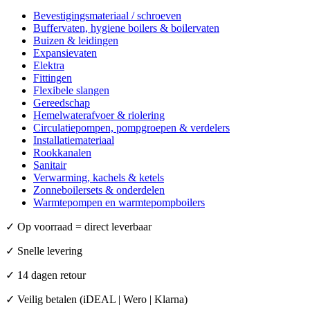
Bevestigingsmateriaal / schroeven
Buffervaten, hygiene boilers & boilervaten
Buizen & leidingen
Expansievaten
Elektra
Fittingen
Flexibele slangen
Gereedschap
Hemelwaterafvoer & riolering
Circulatiepompen, pompgroepen & verdelers
Installatiemateriaal
Rookkanalen
Sanitair
Verwarming, kachels & ketels
Zonneboilersets & onderdelen
Warmtepompen en warmtepompboilers
✓
Op voorraad = direct leverbaar
✓
Snelle levering
✓
14 dagen retour
✓
Veilig betalen (iDEAL | Wero | Klarna)