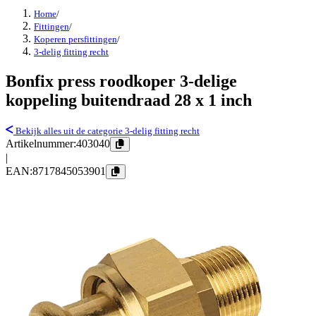
Home
/
Fittingen
/
Koperen persfittingen
/
3-delig fitting recht
Bonfix press roodkoper 3-delige
koppeling buitendraad 28 x 1 inch
Bekijk alles uit de categorie 3-delig fitting recht
Artikelnummer:
403040
|
EAN:
8717845053901