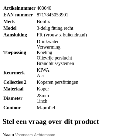
Artikelnummer
403040
EAN nummer
8717845053901
Merk
Bonfix
Model
3-delig fitting recht
Aansluiting
FR (vrouw x buitendraad)
Drinkwater
Verwarming
Toepassing
Koeling
Olievrije perslucht
Brandblussystemen
KIWA
Keurmerk
Ata
Collecties 2
Koperen persfittingen
Materiaal
Koper
28mm
Diameter
1inch
Contour
M-profiel
Stel een vraag over dit product
Naam