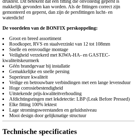
druktest. Dit betekent dat een fitting die onvolledig geperst is
makkelijk gevonden kan worden. Als de fittingen correct zijn
gemonteerd en geperst, dan zijn de persfittingen lucht- en
waterdicht!
De voordelen van de BONFIX perskoppeling:
Groot en breed assortiment
Roodkoper, RVS en staalverzinkt van 12 tot 108mm
Snelle en eenvoudige montage
Veiligheid verzekerd met KIWA-HA- en GASTEC-
kwaliteitskeurmerk
Géén brandgevaar bij installatie
Gemakkelijke en snelle persing
Superieure kwaliteit
Veilige en betrouwbare verbindingen met een lange levensduur
Hoge corrosiebestendigheid
Uitstekende prijs-kwaliteitverhouding
Afdichtingsringen met lekdetectie: LBP (Leak Before Pressed)
Elke fitting 100% lektest
Lage stromingsweerstanden en geluidsniveau
Mooi design door gelijkmatige structuur
Technische specificaties