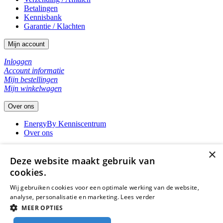
Betalingen
Kennisbank
Garantie / Klachten
Mijn account
Inloggen
Account informatie
Mijn bestellingen
Mijn winkelwagen
Over ons
EnergyBy Kenniscentrum
Over ons
×
Contact
Deze website maakt gebruik van
EnergyBy
cookies.
Noorderdiep 6a
Wij gebruiken cookies voor een optimale werking van de website,
9501 XC Stadskanaal
analyse, personalisatie en marketing.
Lees verder
telefoonnr.: +31599255009
MEER OPTIES
© 2026 - EnergyBy