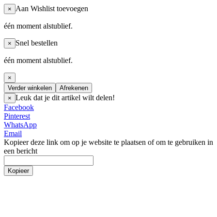
Aan Wishlist toevoegen
×
één moment alstublief.
Snel bestellen
×
één moment alstublief.
×
Verder winkelen
Afrekenen
Leuk dat je dit artikel wilt delen!
×
Facebook
Pinterest
WhatsApp
Email
Kopieer deze link om op je website te plaatsen of om te gebruiken in
een bericht
Kopieer
Nederlands
Nederlands
English