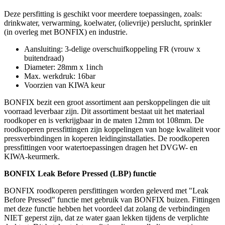
Deze persfitting is geschikt voor meerdere toepassingen, zoals:
drinkwater, verwarming, koelwater, (olievrije) perslucht, sprinkler
(in overleg met BONFIX) en industrie.
Aansluiting: 3-delige overschuifkoppeling FR (vrouw x
buitendraad)
Diameter: 28mm x 1inch
Max. werkdruk: 16bar
Voorzien van KIWA keur
BONFIX bezit een groot assortiment aan perskoppelingen die uit
voorraad leverbaar zijn. Dit assortiment bestaat uit het materiaal
roodkoper en is verkrijgbaar in de maten 12mm tot 108mm. De
roodkoperen pressfittingen zijn koppelingen van hoge kwaliteit voor
pressverbindingen in koperen leidinginstallaties. De roodkoperen
pressfittingen voor watertoepassingen dragen het DVGW- en
KIWA-keurmerk.
BONFIX Leak Before Pressed (LBP) functie
BONFIX roodkoperen persfittingen worden geleverd met "Leak
Before Pressed" functie met gebruik van BONFIX buizen. Fittingen
met deze functie hebben het voordeel dat zolang de verbindingen
NIET geperst zijn, dat ze water gaan lekken tijdens de verplichte