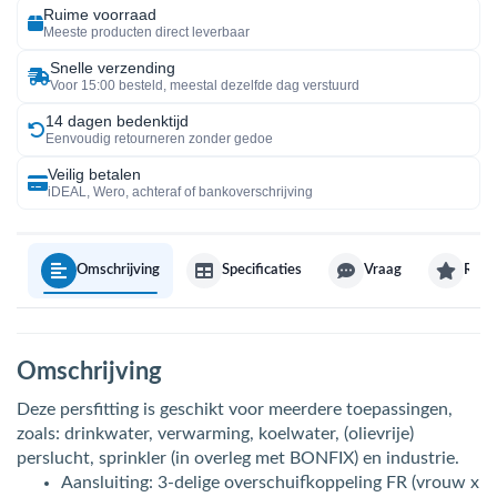
Ruime voorraad
Meeste producten direct leverbaar
Snelle verzending
Voor 15:00 besteld, meestal dezelfde dag verstuurd
14 dagen bedenktijd
Eenvoudig retourneren zonder gedoe
Veilig betalen
iDEAL, Wero, achteraf of bankoverschrijving
Omschrijving
Specificaties
Vraag
Revi
Omschrijving
Deze persfitting is geschikt voor meerdere toepassingen,
zoals: drinkwater, verwarming, koelwater, (olievrije)
perslucht, sprinkler (in overleg met BONFIX) en industrie.
Aansluiting: 3-delige overschuifkoppeling FR (vrouw x