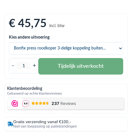
bmenu (Hemelwaterafvoer & riolering)
bmenu (Circulatiepompen, pompgroepen & verdelers)
€ 45
,75
bmenu (Installatiemateriaal)
incl. btw
ubmenu (Rookkanalen)
Kies andere uitvoering
bmenu (Sanitair)
bmenu (Verwarming, kachels & ketels)
-
+
Tijdelijk uitverkocht
bmenu (Zonneboilersets & onderdelen)
ubmenu (Warmtepompen en warmtepompboilers)
Klantenbeoordeling
Gebaseerd op echte klantenreviews
Gratis verzending vanaf €100,-
Niet van toepassing op palletzendingen