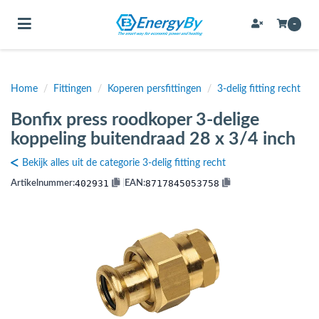
Toggle navigation
-
Home
/
Fittingen
/
Koperen persfittingen
/
3-delig fitting recht
bmenu (Bevestigingsmateriaal / schroeven)
Bonfix press roodkoper 3-delige
bmenu (Buffervaten, hygiene boilers & boilervaten)
koppeling buitendraad 28 x 3/4 inch
bmenu (Buizen & leidingen)
Bekijk alles uit de categorie 3-delig fitting recht
bmenu (Expansievaten)
402931
8717845053758
Artikelnummer:
|
EAN:
bmenu (Fittingen)
bmenu (Flexibele slangen)
ubmenu (Gereedschap)