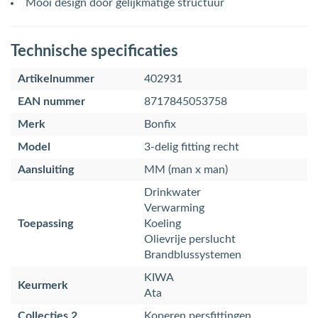
Mooi design door gelijkmatige structuur
Technische specificaties
Artikelnummer
402931
EAN nummer
8717845053758
Merk
Bonfix
Model
3-delig fitting recht
Aansluiting
MM (man x man)
Drinkwater
Verwarming
Toepassing
Koeling
Olievrije perslucht
Brandblussystemen
KIWA
Keurmerk
Ata
Collecties 2
Koperen persfittingen