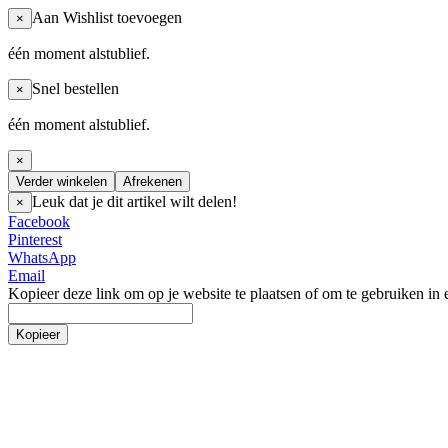
Aan Wishlist toevoegen
×
één moment alstublief.
Snel bestellen
×
één moment alstublief.
×
Verder winkelen
Afrekenen
Leuk dat je dit artikel wilt delen!
×
Facebook
Pinterest
WhatsApp
Email
Kopieer deze link om op je website te plaatsen of om te gebruiken in 
Kopieer
Nederlands
Nederlands
English
Bevestigingsmateriaal / schroeven