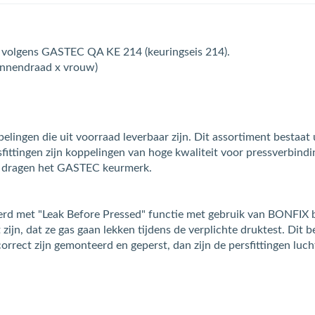
of volgens GASTEC QA KE 214 (keuringseis 214).
binnendraad x vrouw)
ingen die uit voorraad leverbaar zijn. Dit assortiment bestaat u
ingen zijn koppelingen van hoge kwaliteit voor pressverbinding
n dragen het GASTEC keurmerk.
d met "Leak Before Pressed" functie met gebruik van BONFIX bu
ijn, dat ze gas gaan lekken tijdens de verplichte druktest. Dit be
orrect zijn gemonteerd en geperst, dan zijn de persfittingen luch