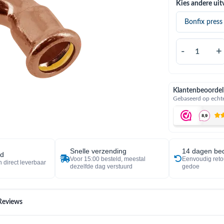
Kies andere uit
-
+
Klantenbeoordel
Gebaseerd op echte
Snelle verzending
14 dagen bed
ad
Voor 15:00 besteld, meestal
Eenvoudig reto
 direct leverbaar
dezelfde dag verstuurd
gedoe
Reviews