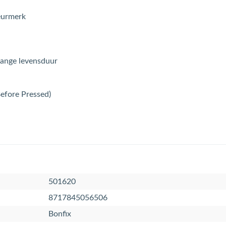
eurmerk
lange levensduur
Before Pressed)
501620
8717845056506
Bonfix