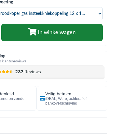
voering
In winkelwagen
ing
 klantenreviews
enktijd
Veilig betalen
urneren zonder
iDEAL, Wero, achteraf of
bankoverschrijving