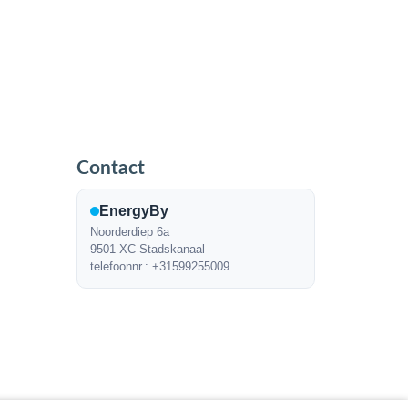
Contact
EnergyBy
Noorderdiep 6a
9501 XC Stadskanaal
telefoonnr.: +31599255009