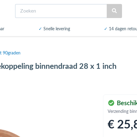
Zoeken
aar
✓
Snelle levering
✓
14 dagen reto
t 90graden
ekoppeling binnendraad 28 x 1 inch
Beschik
Verzending bin
€ 25
,