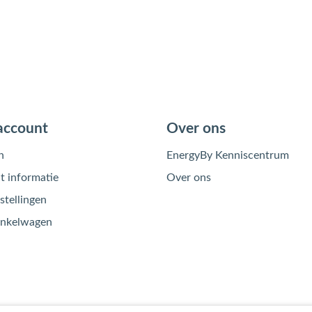
account
Over ons
n
EnergyBy Kenniscentrum
 informatie
Over ons
stellingen
inkelwagen