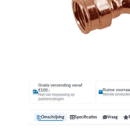
Gratis verzending vanaf
Ruime voorra
€100,-
Meeste producten
Niet van toepassing op
palletzendingen
Omschrijving
Specificaties
Vraag