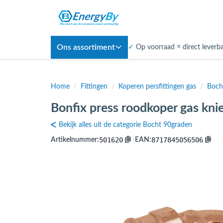
Ons assortiment
✓
Op voorraad = direct leverb
Home
/
Fittingen
/
Koperen persfittingen gas
/
Boch
Bonfix press roodkoper gas kni
Bekijk alles uit de categorie Bocht 90graden
501620
8717845056506
Artikelnummer:
|
EAN: