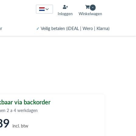
-
Inloggen
Winkelwagen
ur
✓
Veilig betalen (iDEAL | Wero | Klarna)
baar via backorder
nen 2 a 4 werkdagen
89
incl. btw