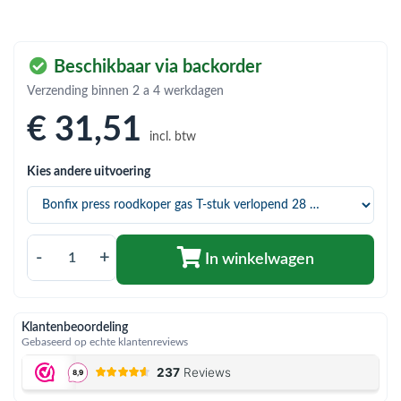
bmenu (Hemelwaterafvoer & riolering)
bmenu (Circulatiepompen, pompgroepen & verdelers)
Beschikbaar via backorder
bmenu (Installatiemateriaal)
Verzending binnen 2 a 4 werkdagen
ubmenu (Rookkanalen)
€ 31
,51
incl. btw
bmenu (Sanitair)
Kies andere uitvoering
bmenu (Verwarming, kachels & ketels)
bmenu (Zonneboilersets & onderdelen)
ubmenu (Warmtepompen en warmtepompboilers)
-
+
In winkelwagen
Klantenbeoordeling
Gebaseerd op echte klantenreviews