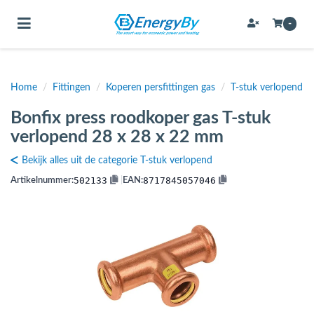
Toggle navigation
-
Home
/
Fittingen
/
Koperen persfittingen gas
/
T-stuk verlopend
bmenu (Bevestigingsmateriaal / schroeven)
Bonfix press roodkoper gas T-stuk
bmenu (Buffervaten, hygiene boilers & boilervaten)
verlopend 28 x 28 x 22 mm
bmenu (Buizen & leidingen)
Bekijk alles uit de categorie T-stuk verlopend
bmenu (Expansievaten)
502133
8717845057046
Artikelnummer:
|
EAN:
bmenu (Fittingen)
bmenu (Flexibele slangen)
ubmenu (Gereedschap)