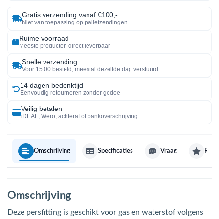
Gratis verzending vanaf €100,-
Niet van toepassing op palletzendingen
Ruime voorraad
Meeste producten direct leverbaar
Snelle verzending
Voor 15:00 besteld, meestal dezelfde dag verstuurd
14 dagen bedenktijd
Eenvoudig retourneren zonder gedoe
Veilig betalen
iDEAL, Wero, achteraf of bankoverschrijving
Omschrijving
Specificaties
Vraag
Revi
Omschrijving
Deze persfitting is geschikt voor gas en waterstof volgens