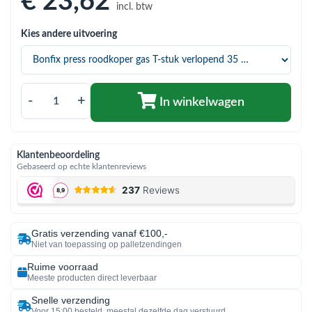
€ 23
,62
bmenu (Hemelwaterafvoer & riolering)
incl. btw
bmenu (Circulatiepompen, pompgroepen & verdelers)
Kies andere uitvoering
bmenu (Installatiemateriaal)
ubmenu (Rookkanalen)
-
+
In winkelwagen
bmenu (Sanitair)
bmenu (Verwarming, kachels & ketels)
Klantenbeoordeling
Gebaseerd op echte klantenreviews
bmenu (Zonneboilersets & onderdelen)
ubmenu (Warmtepompen en warmtepompboilers)
Gratis verzending vanaf €100,-
Niet van toepassing op palletzendingen
Ruime voorraad
Meeste producten direct leverbaar
Snelle verzending
Voor 15:00 besteld, meestal dezelfde dag verstuurd