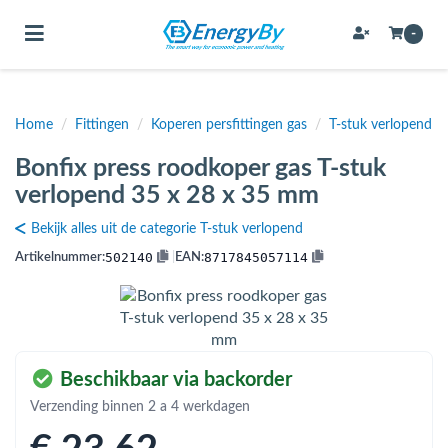
Toggle navigation
-
Home
/
Fittingen
/
Koperen persfittingen gas
/
T-stuk verlopend
bmenu (Bevestigingsmateriaal / schroeven)
Bonfix press roodkoper gas T-stuk
bmenu (Buffervaten, hygiene boilers & boilervaten)
verlopend 35 x 28 x 35 mm
bmenu (Buizen & leidingen)
Bekijk alles uit de categorie T-stuk verlopend
bmenu (Expansievaten)
502140
8717845057114
Artikelnummer:
|
EAN:
bmenu (Fittingen)
bmenu (Flexibele slangen)
Beschikbaar via backorder
Verzending binnen 2 a 4 werkdagen
ubmenu (Gereedschap)