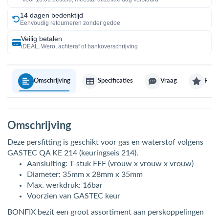
14 dagen bedenktijd
Eenvoudig retourneren zonder gedoe
Veilig betalen
iDEAL, Wero, achteraf of bankoverschrijving
Omschrijving
Specificaties
Vraag
Revi
Omschrijving
Deze persfitting is geschikt voor gas en waterstof volgens
GASTEC QA KE 214 (keuringseis 214).
Aansluiting: T-stuk FFF (vrouw x vrouw x vrouw)
Diameter: 35mm x 28mm x 35mm
Max. werkdruk: 16bar
Voorzien van GASTEC keur
BONFIX bezit een groot assortiment aan perskoppelingen