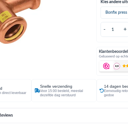
Kies andere uit
-
+
Klantenbeoordel
Gebaseerd op echte
Snelle verzending
14 dagen bed
ad
Voor 15:00 besteld, meestal
Eenvoudig reto
 direct leverbaar
dezelfde dag verstuurd
gedoe
Reviews