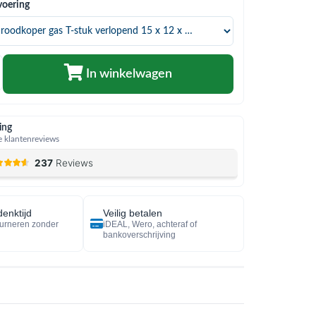
voering
In winkelwagen
ing
 klantenreviews
enktijd
Veilig betalen
urneren zonder
iDEAL, Wero, achteraf of
bankoverschrijving