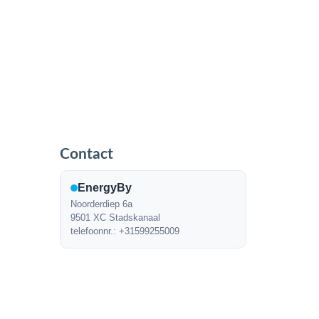
Contact
EnergyBy
Noorderdiep 6a
9501 XC Stadskanaal
telefoonnr.: +31599255009