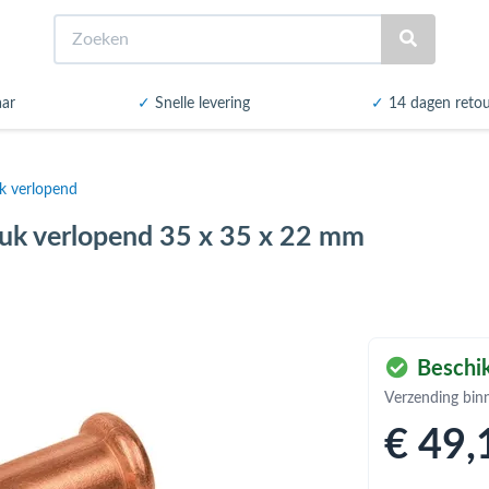
Zoeken
aar
✓
Snelle levering
✓
14 dagen reto
uk verlopend
tuk verlopend 35 x 35 x 22 mm
Beschik
Verzending bin
€ 49
,