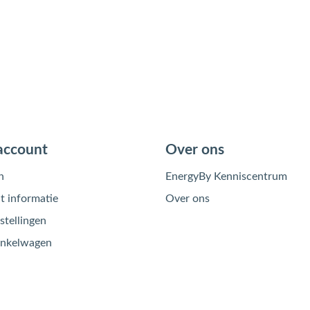
account
Over ons
n
EnergyBy Kenniscentrum
 informatie
Over ons
stellingen
inkelwagen