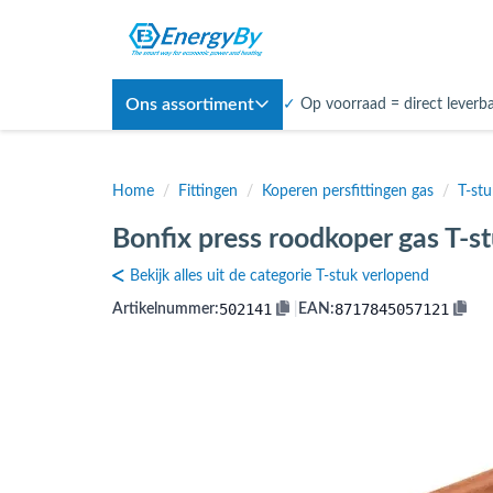
Ons assortiment
✓
Op voorraad = direct leverb
Home
/
Fittingen
/
Koperen persfittingen gas
/
T-st
Bonfix press roodkoper gas T-s
Bekijk alles uit de categorie T-stuk verlopend
502141
8717845057121
Artikelnummer:
|
EAN: