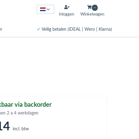
-
Inloggen
Winkelwagen
ur
✓
Veilig betalen (iDEAL | Wero | Klarna)
baar via backorder
nen 2 a 4 werkdagen
14
incl. btw