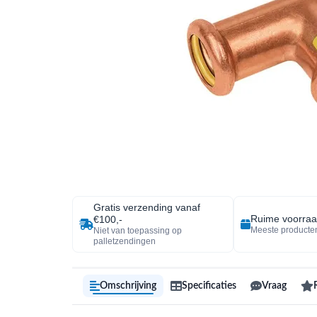
Gratis verzending vanaf
Ruime voorra
€100,-
Meeste producten
Niet van toepassing op
palletzendingen
Omschrijving
Specificaties
Vraag