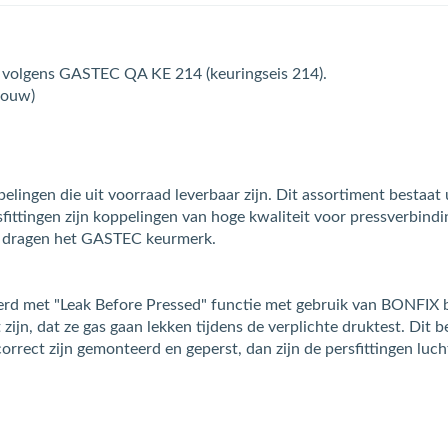
of volgens GASTEC QA KE 214 (keuringseis 214).
rouw)
ingen die uit voorraad leverbaar zijn. Dit assortiment bestaat u
ingen zijn koppelingen van hoge kwaliteit voor pressverbinding
n dragen het GASTEC keurmerk.
d met "Leak Before Pressed" functie met gebruik van BONFIX bu
ijn, dat ze gas gaan lekken tijdens de verplichte druktest. Dit be
orrect zijn gemonteerd en geperst, dan zijn de persfittingen luch