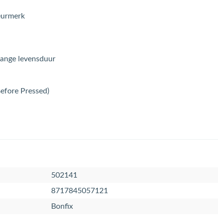
eurmerk
lange levensduur
Before Pressed)
502141
8717845057121
Bonfix