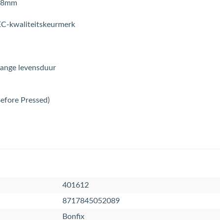
108mm
C-kwaliteitskeurmerk
lange levensduur
Before Pressed)
401612
8717845052089
Bonfix