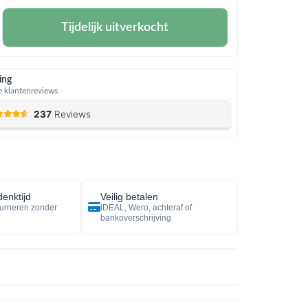
Tijdelijk uitverkocht
ing
 klantenreviews
enktijd
Veilig betalen
urneren zonder
iDEAL, Wero, achteraf of
bankoverschrijving