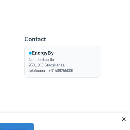
Contact
EnergyBy
Noorderdiep 6a
9501 XC Stadskanaal
telefoonnr.: +31599255009
×