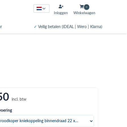
-
Inloggen
Winkelwagen
ur
✓
Veilig betalen (iDEAL | Wero | Klarna)
50
incl. btw
voering