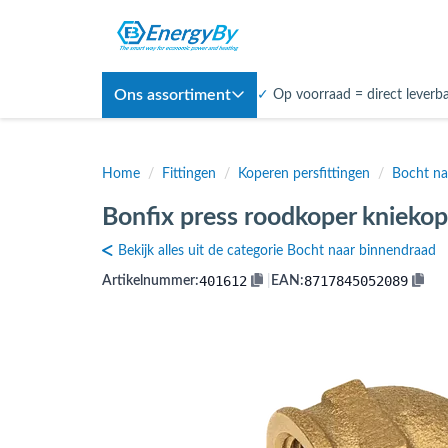
Ons assortiment
✓
Op voorraad = direct leverb
Home
/
Fittingen
/
Koperen persfittingen
/
Bocht na
Bonfix press roodkoper kniekop
Bekijk alles uit de categorie Bocht naar binnendraad
401612
8717845052089
Artikelnummer:
|
EAN: