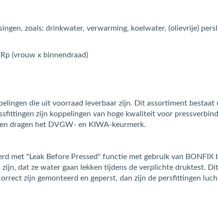
ingen, zoals: drinkwater, verwarming, koelwater, (olievrije) pers
FRp (vrouw x binnendraad)
ingen die uit voorraad leverbaar zijn. Dit assortiment bestaat u
tingen zijn koppelingen van hoge kwaliteit voor pressverbindin
ingen dragen het DVGW- en KIWA-keurmerk.
d met "Leak Before Pressed" functie met gebruik van BONFIX bu
ijn, dat ze water gaan lekken tijdens de verplichte druktest. Dit 
orrect zijn gemonteerd en geperst, dan zijn de persfittingen luch