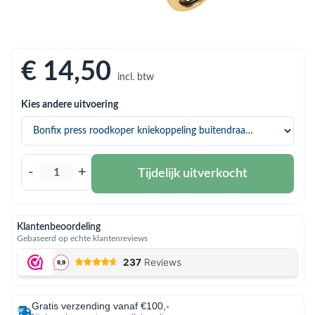
bmenu (Hemelwaterafvoer & riolering)
bmenu (Circulatiepompen, pompgroepen & verdelers)
bmenu (Installatiemateriaal)
€ 14
,50
incl. btw
ubmenu (Rookkanalen)
Kies andere uitvoering
bmenu (Sanitair)
bmenu (Verwarming, kachels & ketels)
bmenu (Zonneboilersets & onderdelen)
-
+
Tijdelijk uitverkocht
ubmenu (Warmtepompen en warmtepompboilers)
Klantenbeoordeling
Gebaseerd op echte klantenreviews
Gratis verzending vanaf €100,-