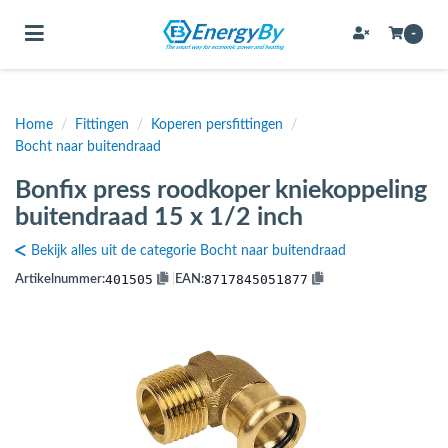
Toggle navigation
-
Home
/
Fittingen
/
Koperen persfittingen
/
bmenu (Bevestigingsmateriaal / schroeven)
Bocht naar buitendraad
bmenu (Buffervaten, hygiene boilers & boilervaten)
Bonfix press roodkoper kniekoppeling
bmenu (Buizen & leidingen)
buitendraad 15 x 1/2 inch
bmenu (Expansievaten)
Bekijk alles uit de categorie Bocht naar buitendraad
401505
8717845051877
Artikelnummer:
|
EAN:
bmenu (Fittingen)
bmenu (Flexibele slangen)
ubmenu (Gereedschap)