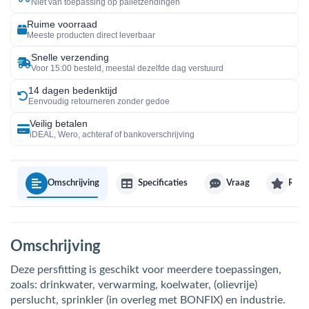
Niet van toepassing op palletzendingen
Ruime voorraad
Meeste producten direct leverbaar
Snelle verzending
Voor 15:00 besteld, meestal dezelfde dag verstuurd
14 dagen bedenktijd
Eenvoudig retourneren zonder gedoe
Veilig betalen
iDEAL, Wero, achteraf of bankoverschrijving
Omschrijving
Specificaties
Vraag
Revi
Omschrijving
Deze persfitting is geschikt voor meerdere toepassingen,
zoals: drinkwater, verwarming, koelwater, (olievrije)
perslucht, sprinkler (in overleg met BONFIX) en industrie.