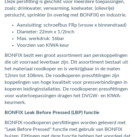
Deze persfitting is geschikt voor meerdere toepassingen,
zoals: drinkwater, verwarming, koelwater, (olievrije)
perslucht, sprinkler (in overleg met BONFIX) en industrie.
Aansluiting: schroefbus FRp (vrouw x binnendraad)
Diameter: 22mm x 1/2inch
Max. werkdruk: 16bar
Voorzien van KIWA keur
BONFIX bezit een groot assortiment aan perskoppelingen
die uit voorraad leverbaar zijn. Dit assortiment bestaat uit
het materiaal roodkoper en is verkrijgbaar in de maten
12mm tot 108mm. De roodkoperen pressfittingen zijn
koppelingen van hoge kwaliteit voor pressverbindingen in
koperen leidinginstallaties. De roodkoperen pressfittingen
voor watertoepassingen dragen het DVGW- en KIWA-
keurmerk.
BONFIX Leak Before Pressed (LBP) functie
BONFIX roodkoperen persfittingen worden geleverd met
"Leak Before Pressed" functie met gebruik van BONFIX
buizen. Fittingen met deze functie hebben het voordeel dat