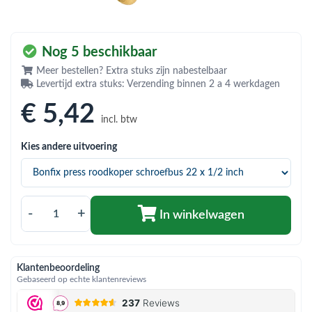
bmenu (Hemelwaterafvoer & riolering)
bmenu (Circulatiepompen, pompgroepen & verdelers)
Nog 5 beschikbaar
bmenu (Installatiemateriaal)
Meer bestellen? Extra stuks zijn nabestelbaar
Levertijd extra stuks: Verzending binnen 2 a 4 werkdagen
ubmenu (Rookkanalen)
€ 5
,42
bmenu (Sanitair)
incl. btw
bmenu (Verwarming, kachels & ketels)
Kies andere uitvoering
bmenu (Zonneboilersets & onderdelen)
ubmenu (Warmtepompen en warmtepompboilers)
-
+
In winkelwagen
Klantenbeoordeling
Gebaseerd op echte klantenreviews