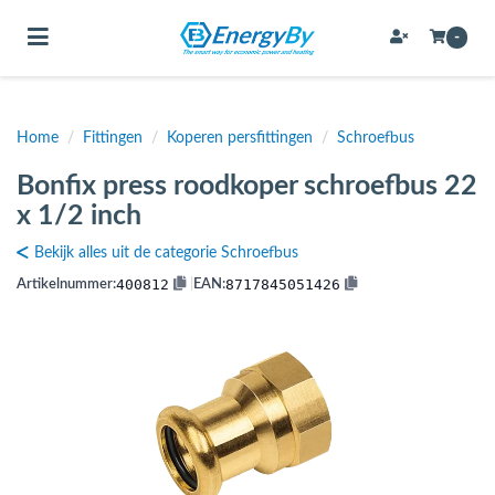
Toggle navigation
-
Home
/
Fittingen
/
Koperen persfittingen
/
Schroefbus
bmenu (Bevestigingsmateriaal / schroeven)
Bonfix press roodkoper schroefbus 22
bmenu (Buffervaten, hygiene boilers & boilervaten)
x 1/2 inch
bmenu (Buizen & leidingen)
Bekijk alles uit de categorie Schroefbus
bmenu (Expansievaten)
400812
8717845051426
Artikelnummer:
|
EAN:
bmenu (Fittingen)
bmenu (Flexibele slangen)
ubmenu (Gereedschap)