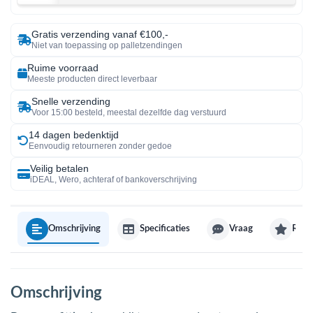
Gratis verzending vanaf €100,-
Niet van toepassing op palletzendingen
Ruime voorraad
Meeste producten direct leverbaar
Snelle verzending
Voor 15:00 besteld, meestal dezelfde dag verstuurd
14 dagen bedenktijd
Eenvoudig retourneren zonder gedoe
Veilig betalen
iDEAL, Wero, achteraf of bankoverschrijving
Omschrijving
Specificaties
Vraag
Revi
Omschrijving