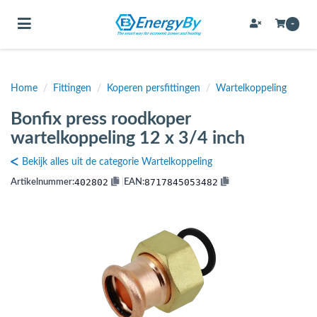
Toggle navigation
-
Home
/
Fittingen
/
Koperen persfittingen
/
Wartelkoppeling
bmenu (Bevestigingsmateriaal / schroeven)
Bonfix press roodkoper
bmenu (Buffervaten, hygiene boilers & boilervaten)
wartelkoppeling 12 x 3/4 inch
bmenu (Buizen & leidingen)
Bekijk alles uit de categorie Wartelkoppeling
bmenu (Expansievaten)
402802
8717845053482
Artikelnummer:
|
EAN:
bmenu (Fittingen)
bmenu (Flexibele slangen)
ubmenu (Gereedschap)