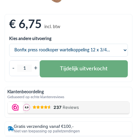
bmenu (Hemelwaterafvoer & riolering)
bmenu (Circulatiepompen, pompgroepen & verdelers)
€ 6
,75
bmenu (Installatiemateriaal)
incl. btw
ubmenu (Rookkanalen)
Kies andere uitvoering
bmenu (Sanitair)
bmenu (Verwarming, kachels & ketels)
-
+
Tijdelijk uitverkocht
bmenu (Zonneboilersets & onderdelen)
ubmenu (Warmtepompen en warmtepompboilers)
Klantenbeoordeling
Gebaseerd op echte klantenreviews
Gratis verzending vanaf €100,-
Niet van toepassing op palletzendingen