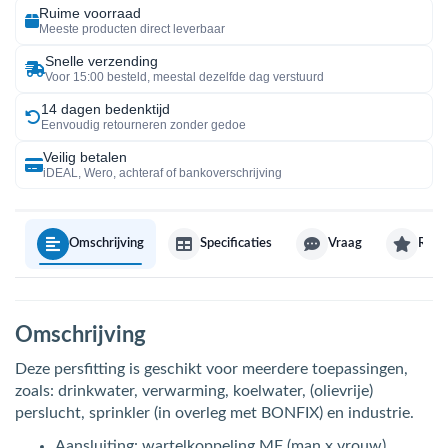
Ruime voorraad
Meeste producten direct leverbaar
Snelle verzending
Voor 15:00 besteld, meestal dezelfde dag verstuurd
14 dagen bedenktijd
Eenvoudig retourneren zonder gedoe
Veilig betalen
iDEAL, Wero, achteraf of bankoverschrijving
Omschrijving
Specificaties
Vraag
Revi
Omschrijving
Deze persfitting is geschikt voor meerdere toepassingen,
zoals: drinkwater, verwarming, koelwater, (olievrije)
perslucht, sprinkler (in overleg met BONFIX) en industrie.
Aansluiting: wartelkoppeling MF (man x vrouw)