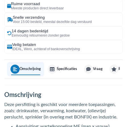
Ruime voorraad
Meeste producten direct leverbaar
Snelle verzending
Voor 15:00 besteld, meestal dezelfde dag verstuurd
14 dagen bedenktijd
Eenvoudig retourneren zonder gedoe
Veilig betalen
iDEAL, Wero, achteraf of bankoverschrijving
Omschrijving
Specificaties
Vraag
Revi
Omschrijving
Deze persfitting is geschikt voor meerdere toepassingen,
zoals: drinkwater, verwarming, koelwater, (olievrije)
perslucht, sprinkler (in overleg met BONFIX) en industrie.
Aansluiting: wartelkoppeling MF (man x vrouw)