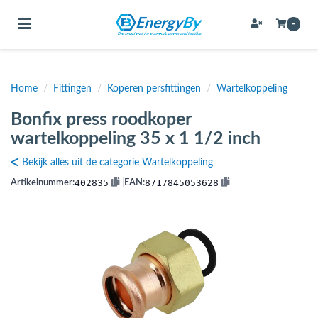
Toggle navigation
-
Home
/
Fittingen
/
Koperen persfittingen
/
Wartelkoppeling
bmenu (Bevestigingsmateriaal / schroeven)
Bonfix press roodkoper
bmenu (Buffervaten, hygiene boilers & boilervaten)
wartelkoppeling 35 x 1 1/2 inch
bmenu (Buizen & leidingen)
Bekijk alles uit de categorie Wartelkoppeling
bmenu (Expansievaten)
402835
8717845053628
Artikelnummer:
|
EAN:
bmenu (Fittingen)
bmenu (Flexibele slangen)
ubmenu (Gereedschap)