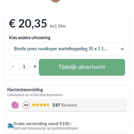
bmenu (Hemelwaterafvoer & riolering)
bmenu (Circulatiepompen, pompgroepen & verdelers)
€ 20
,35
bmenu (Installatiemateriaal)
incl. btw
ubmenu (Rookkanalen)
Kies andere uitvoering
bmenu (Sanitair)
bmenu (Verwarming, kachels & ketels)
-
+
Tijdelijk uitverkocht
bmenu (Zonneboilersets & onderdelen)
ubmenu (Warmtepompen en warmtepompboilers)
Klantenbeoordeling
Gebaseerd op echte klantenreviews
Gratis verzending vanaf €100,-
Niet van toepassing op palletzendingen