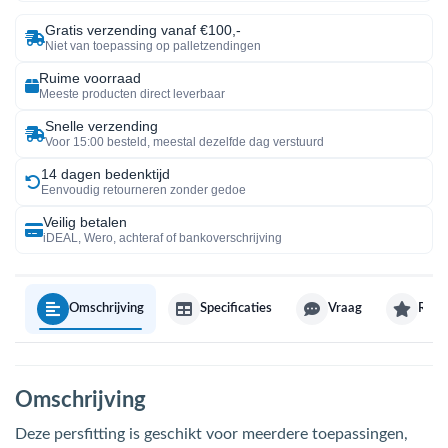
Gratis verzending vanaf €100,-
Niet van toepassing op palletzendingen
Ruime voorraad
Meeste producten direct leverbaar
Snelle verzending
Voor 15:00 besteld, meestal dezelfde dag verstuurd
14 dagen bedenktijd
Eenvoudig retourneren zonder gedoe
Veilig betalen
iDEAL, Wero, achteraf of bankoverschrijving
Omschrijving
Specificaties
Vraag
Revi
Omschrijving
Deze persfitting is geschikt voor meerdere toepassingen,