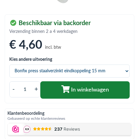
bmenu (Hemelwaterafvoer & riolering)
bmenu (Circulatiepompen, pompgroepen & verdelers)
Beschikbaar via backorder
bmenu (Installatiemateriaal)
Verzending binnen 2 a 4 werkdagen
ubmenu (Rookkanalen)
€ 4
,60
incl. btw
bmenu (Sanitair)
Kies andere uitvoering
bmenu (Verwarming, kachels & ketels)
bmenu (Zonneboilersets & onderdelen)
ubmenu (Warmtepompen en warmtepompboilers)
-
+
In winkelwagen
Klantenbeoordeling
Gebaseerd op echte klantenreviews