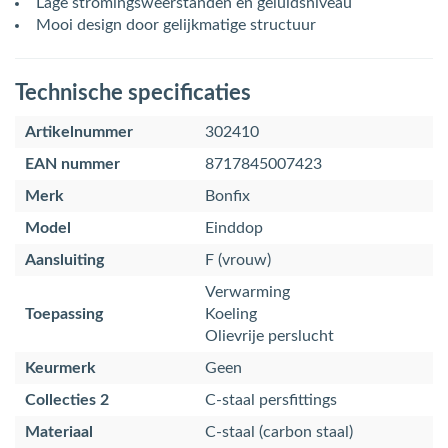
Lage stromingsweerstanden en geluidsniveau
Mooi design door gelijkmatige structuur
Technische specificaties
Artikelnummer
302410
EAN nummer
8717845007423
Merk
Bonfix
Model
Einddop
Aansluiting
F (vrouw)
Verwarming
Toepassing
Koeling
Olievrije perslucht
Keurmerk
Geen
Collecties 2
C-staal persfittings
Materiaal
C-staal (carbon staal)