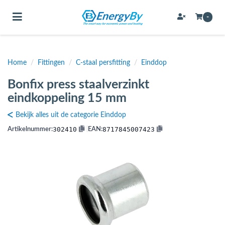
Toggle navigation
-
Home
/
Fittingen
/
C-staal persfitting
/
Einddop
bmenu (Bevestigingsmateriaal / schroeven)
Bonfix press staalverzinkt
bmenu (Buffervaten, hygiene boilers & boilervaten)
eindkoppeling 15 mm
bmenu (Buizen & leidingen)
Bekijk alles uit de categorie Einddop
bmenu (Expansievaten)
302410
8717845007423
Artikelnummer:
|
EAN:
bmenu (Fittingen)
bmenu (Flexibele slangen)
ubmenu (Gereedschap)