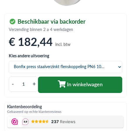
bmenu (Hemelwaterafvoer & riolering)
bmenu (Circulatiepompen, pompgroepen & verdelers)
Beschikbaar via backorder
bmenu (Installatiemateriaal)
Verzending binnen 2 a 4 werkdagen
ubmenu (Rookkanalen)
€ 182
,44
incl. btw
bmenu (Sanitair)
Kies andere uitvoering
bmenu (Verwarming, kachels & ketels)
bmenu (Zonneboilersets & onderdelen)
ubmenu (Warmtepompen en warmtepompboilers)
-
+
In winkelwagen
Klantenbeoordeling
Gebaseerd op echte klantenreviews