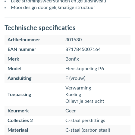
Lage stromingsweerstanden en geluidsniveau
Mooi design door gelijkmatige structuur
Technische specificaties
Artikelnummer
301530
EAN nummer
8717845007164
Merk
Bonfix
Model
Flenskoppeling P6
Aansluiting
F (vrouw)
Verwarming
Toepassing
Koeling
Olievrije perslucht
Keurmerk
Geen
Collecties 2
C-staal persfittings
Materiaal
C-staal (carbon staal)