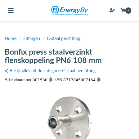
Toggle navigation
-
Home
/
Fittingen
/
C-staal persfitting
bmenu (Bevestigingsmateriaal / schroeven)
Bonfix press staalverzinkt
bmenu (Buffervaten, hygiene boilers & boilervaten)
flenskoppeling PN6 108 mm
bmenu (Buizen & leidingen)
Bekijk alles uit de categorie C-staal persfitting
bmenu (Expansievaten)
301530
8717845007164
Artikelnummer:
|
EAN:
bmenu (Fittingen)
bmenu (Flexibele slangen)
ubmenu (Gereedschap)