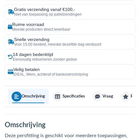
Gratis verzending vanaf €100,-
Niet van toepassing op palletzendingen
Ruime voorraad
Meeste producten direct leverbaar
Snelle verzending
Voor 15:00 besteld, meestal dezelfde dag verstuurd
14 dagen bedenktijd
Eenvoudig retourneren zonder gedoe
Veilig betalen
iDEAL, Wero, achteraf of bankoverschrijving
Omschrijving
Specificaties
Vraag
Revi
Omschrijving
Deze persfitting is geschikt voor meerdere toepassingen,