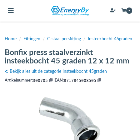
Toggle navigation
-
Home
/
Fittingen
/
C-staal persfitting
/
Insteekbocht 45graden
bmenu (Bevestigingsmateriaal / schroeven)
Bonfix press staalverzinkt
bmenu (Buffervaten, hygiene boilers & boilervaten)
insteekbocht 45 graden 12 x 12 mm
bmenu (Buizen & leidingen)
Bekijk alles uit de categorie Insteekbocht 45graden
bmenu (Expansievaten)
300705
8717845008505
Artikelnummer:
|
EAN:
bmenu (Fittingen)
bmenu (Flexibele slangen)
ubmenu (Gereedschap)