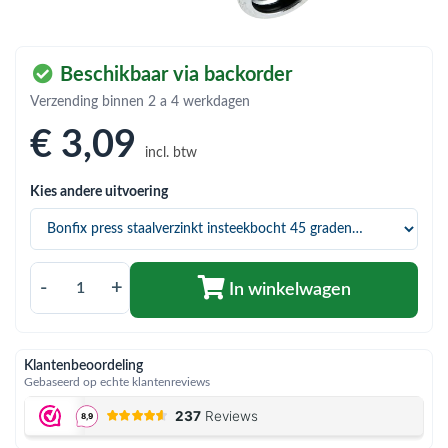
bmenu (Hemelwaterafvoer & riolering)
bmenu (Circulatiepompen, pompgroepen & verdelers)
Beschikbaar via backorder
bmenu (Installatiemateriaal)
Verzending binnen 2 a 4 werkdagen
ubmenu (Rookkanalen)
€ 3
,09
incl. btw
bmenu (Sanitair)
Kies andere uitvoering
bmenu (Verwarming, kachels & ketels)
bmenu (Zonneboilersets & onderdelen)
ubmenu (Warmtepompen en warmtepompboilers)
-
+
In winkelwagen
Klantenbeoordeling
Gebaseerd op echte klantenreviews