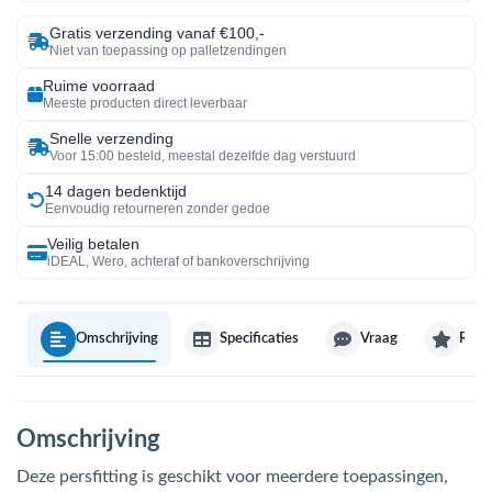
Gratis verzending vanaf €100,-
Niet van toepassing op palletzendingen
Ruime voorraad
Meeste producten direct leverbaar
Snelle verzending
Voor 15:00 besteld, meestal dezelfde dag verstuurd
14 dagen bedenktijd
Eenvoudig retourneren zonder gedoe
Veilig betalen
iDEAL, Wero, achteraf of bankoverschrijving
Omschrijving
Specificaties
Vraag
Revi
Omschrijving
Deze persfitting is geschikt voor meerdere toepassingen,