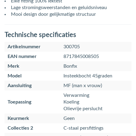
Elke fitting 100% lektest
Lage stromingsweerstanden en geluidsniveau
Mooi design door gelijkmatige structuur
Technische specificaties
Artikelnummer
300705
EAN nummer
8717845008505
Merk
Bonfix
Model
Insteekbocht 45graden
Aansluiting
MF (man x vrouw)
Verwarming
Toepassing
Koeling
Olievrije perslucht
Keurmerk
Geen
Collecties 2
C-staal persfittings