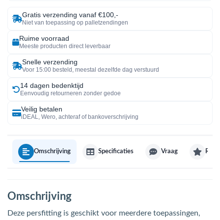
Gratis verzending vanaf €100,-
Niet van toepassing op palletzendingen
Ruime voorraad
Meeste producten direct leverbaar
Snelle verzending
Voor 15:00 besteld, meestal dezelfde dag verstuurd
14 dagen bedenktijd
Eenvoudig retourneren zonder gedoe
Veilig betalen
iDEAL, Wero, achteraf of bankoverschrijving
Omschrijving
Specificaties
Vraag
Revi
Omschrijving
Deze persfitting is geschikt voor meerdere toepassingen,