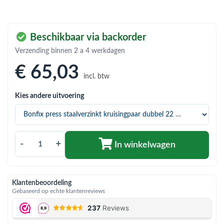
bmenu (Hemelwaterafvoer & riolering)
bmenu (Circulatiepompen, pompgroepen & verdelers)
Beschikbaar via backorder
bmenu (Installatiemateriaal)
Verzending binnen 2 a 4 werkdagen
ubmenu (Rookkanalen)
€ 65
,03
incl. btw
bmenu (Sanitair)
Kies andere uitvoering
bmenu (Verwarming, kachels & ketels)
bmenu (Zonneboilersets & onderdelen)
ubmenu (Warmtepompen en warmtepompboilers)
-
+
In winkelwagen
Klantenbeoordeling
Gebaseerd op echte klantenreviews