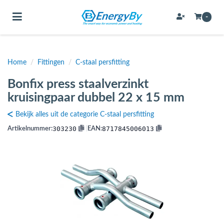
Toggle navigation
-
Home
/
Fittingen
/
C-staal persfitting
bmenu (Bevestigingsmateriaal / schroeven)
Bonfix press staalverzinkt
bmenu (Buffervaten, hygiene boilers & boilervaten)
kruisingpaar dubbel 22 x 15 mm
bmenu (Buizen & leidingen)
Bekijk alles uit de categorie C-staal persfitting
bmenu (Expansievaten)
303230
8717845006013
Artikelnummer:
|
EAN:
bmenu (Fittingen)
bmenu (Flexibele slangen)
ubmenu (Gereedschap)