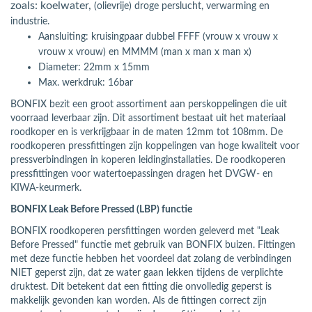
zoals: koelwater,
(olievrije) droge perslucht, verwarming en
industrie.
Aansluiting: kruisingpaar dubbel FFFF (vrouw x vrouw x
vrouw x vrouw) en MMMM (man x man x man x)
Diameter: 22mm x 15mm
Max. werkdruk: 16bar
BONFIX bezit een groot assortiment aan perskoppelingen die uit
voorraad leverbaar zijn. Dit assortiment bestaat uit het materiaal
roodkoper en is verkrijgbaar in de maten 12mm tot 108mm. De
roodkoperen pressfittingen zijn koppelingen van hoge kwaliteit voor
pressverbindingen in koperen leidinginstallaties. De roodkoperen
pressfittingen voor watertoepassingen dragen het DVGW- en
KIWA-keurmerk.
BONFIX Leak Before Pressed (LBP) functie
BONFIX roodkoperen persfittingen worden geleverd met "Leak
Before Pressed" functie met gebruik van BONFIX buizen. Fittingen
met deze functie hebben het voordeel dat zolang de verbindingen
NIET geperst zijn, dat ze water gaan lekken tijdens de verplichte
druktest. Dit betekent dat een fitting die onvolledig geperst is
makkelijk gevonden kan worden. Als de fittingen correct zijn