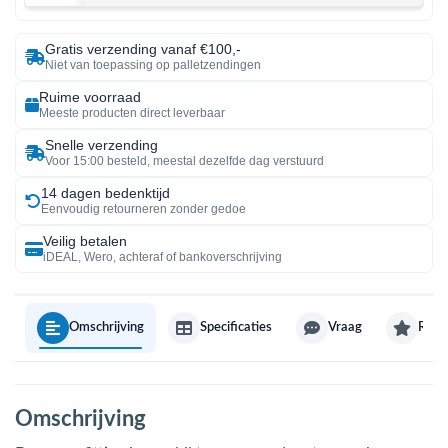
Gratis verzending vanaf €100,-
Niet van toepassing op palletzendingen
Ruime voorraad
Meeste producten direct leverbaar
Snelle verzending
Voor 15:00 besteld, meestal dezelfde dag verstuurd
14 dagen bedenktijd
Eenvoudig retourneren zonder gedoe
Veilig betalen
iDEAL, Wero, achteraf of bankoverschrijving
Omschrijving
Specificaties
Vraag
Revi
Omschrijving