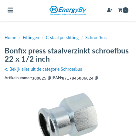
Toggle navigation
-
Home
/
Fittingen
/
C-staal persfitting
/
Schroefbus
bmenu (Bevestigingsmateriaal / schroeven)
Bonfix press staalverzinkt schroefbus
bmenu (Buffervaten, hygiene boilers & boilervaten)
22 x 1/2 inch
bmenu (Buizen & leidingen)
Bekijk alles uit de categorie Schroefbus
bmenu (Expansievaten)
300825
8717845006624
Artikelnummer:
|
EAN:
bmenu (Fittingen)
bmenu (Flexibele slangen)
ubmenu (Gereedschap)