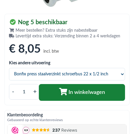
bmenu (Hemelwaterafvoer & riolering)
bmenu (Circulatiepompen, pompgroepen & verdelers)
Nog 5 beschikbaar
bmenu (Installatiemateriaal)
Meer bestellen? Extra stuks zijn nabestelbaar
Levertijd extra stuks: Verzending binnen 2 a 4 werkdagen
ubmenu (Rookkanalen)
€ 8
,05
bmenu (Sanitair)
incl. btw
bmenu (Verwarming, kachels & ketels)
Kies andere uitvoering
bmenu (Zonneboilersets & onderdelen)
ubmenu (Warmtepompen en warmtepompboilers)
-
+
In winkelwagen
Klantenbeoordeling
Gebaseerd op echte klantenreviews