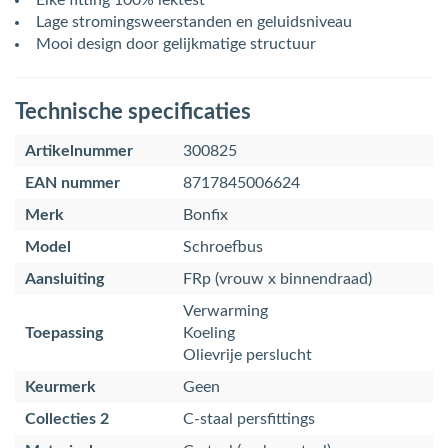
Elke fitting 100% lektest
Lage stromingsweerstanden en geluidsniveau
Mooi design door gelijkmatige structuur
Technische specificaties
Artikelnummer
300825
EAN nummer
8717845006624
Merk
Bonfix
Model
Schroefbus
Aansluiting
FRp (vrouw x binnendraad)
Verwarming
Toepassing
Koeling
Olievrije perslucht
Keurmerk
Geen
Collecties 2
C-staal persfittings