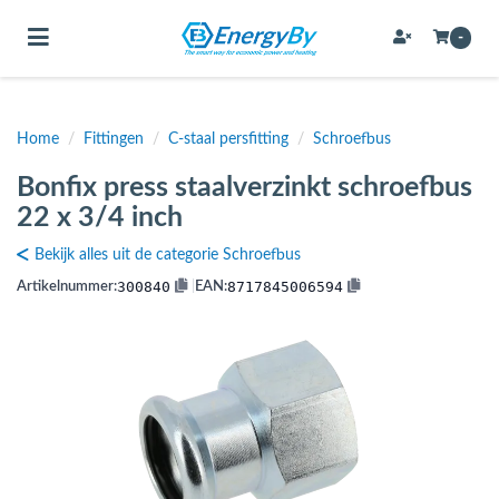
Toggle navigation
-
Home
/
Fittingen
/
C-staal persfitting
/
Schroefbus
bmenu (Bevestigingsmateriaal / schroeven)
Bonfix press staalverzinkt schroefbus
bmenu (Buffervaten, hygiene boilers & boilervaten)
22 x 3/4 inch
bmenu (Buizen & leidingen)
Bekijk alles uit de categorie Schroefbus
bmenu (Expansievaten)
300840
8717845006594
Artikelnummer:
|
EAN:
bmenu (Fittingen)
bmenu (Flexibele slangen)
ubmenu (Gereedschap)