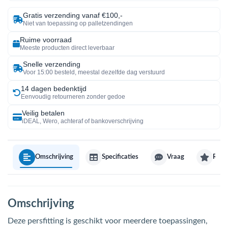
Gratis verzending vanaf €100,-
Niet van toepassing op palletzendingen
Ruime voorraad
Meeste producten direct leverbaar
Snelle verzending
Voor 15:00 besteld, meestal dezelfde dag verstuurd
14 dagen bedenktijd
Eenvoudig retourneren zonder gedoe
Veilig betalen
iDEAL, Wero, achteraf of bankoverschrijving
Omschrijving
Specificaties
Vraag
Revi
Omschrijving
Deze persfitting is geschikt voor meerdere toepassingen,