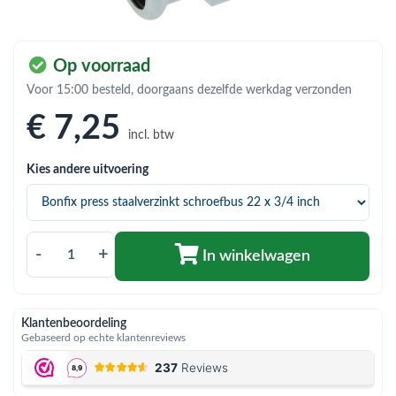
bmenu (Hemelwaterafvoer & riolering)
bmenu (Circulatiepompen, pompgroepen & verdelers)
Op voorraad
bmenu (Installatiemateriaal)
Voor 15:00 besteld, doorgaans dezelfde werkdag verzonden
ubmenu (Rookkanalen)
€ 7
,25
incl. btw
bmenu (Sanitair)
Kies andere uitvoering
bmenu (Verwarming, kachels & ketels)
bmenu (Zonneboilersets & onderdelen)
ubmenu (Warmtepompen en warmtepompboilers)
-
+
In winkelwagen
Klantenbeoordeling
Gebaseerd op echte klantenreviews