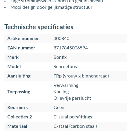
Lage stromingsweerstanden en geluidsniveau
Mooi design door gelijkmatige structuur
Technische specificaties
Artikelnummer
300840
EAN nummer
8717845006594
Merk
Bonfix
Model
Schroefbus
Aansluiting
FRp (vrouw x binnendraad)
Verwarming
Toepassing
Koeling
Olievrije perslucht
Keurmerk
Geen
Collecties 2
C-staal persfittings
Materiaal
C-staal (carbon staal)