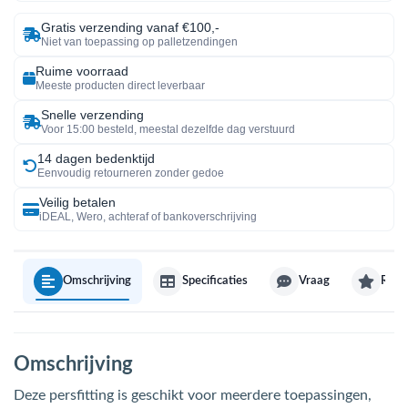
Gratis verzending vanaf €100,-
Niet van toepassing op palletzendingen
Ruime voorraad
Meeste producten direct leverbaar
Snelle verzending
Voor 15:00 besteld, meestal dezelfde dag verstuurd
14 dagen bedenktijd
Eenvoudig retourneren zonder gedoe
Veilig betalen
iDEAL, Wero, achteraf of bankoverschrijving
Omschrijving
Specificaties
Vraag
Revi
Omschrijving
Deze persfitting is geschikt voor meerdere toepassingen,