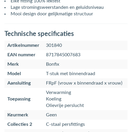
Elke fitting 100% lektest
Lage stromingsweerstanden en geluidsniveau
Mooi design door gelijkmatige structuur
Technische specificaties
Artikelnummer
301840
EAN nummer
8717845007683
Merk
Bonfix
Model
T-stuk met binnendraad
Aansluiting
FRpF (vrouw x binnendraad x vrouw)
Verwarming
Toepassing
Koeling
Olievrije perslucht
Keurmerk
Geen
Collecties 2
C-staal persfittings