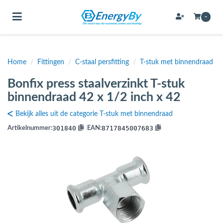
Toggle navigation
-
Home
/
Fittingen
/
C-staal persfitting
/
T-stuk met binnendraad
bmenu (Bevestigingsmateriaal / schroeven)
Bonfix press staalverzinkt T-stuk
bmenu (Buffervaten, hygiene boilers & boilervaten)
binnendraad 42 x 1/2 inch x 42
bmenu (Buizen & leidingen)
Bekijk alles uit de categorie T-stuk met binnendraad
bmenu (Expansievaten)
301840
8717845007683
Artikelnummer:
|
EAN:
bmenu (Fittingen)
bmenu (Flexibele slangen)
ubmenu (Gereedschap)