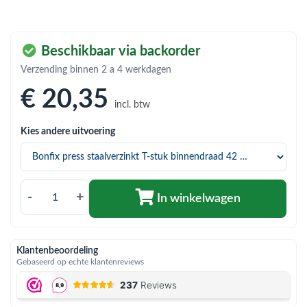
bmenu (Hemelwaterafvoer & riolering)
bmenu (Circulatiepompen, pompgroepen & verdelers)
Beschikbaar via backorder
bmenu (Installatiemateriaal)
Verzending binnen 2 a 4 werkdagen
ubmenu (Rookkanalen)
€ 20
,35
incl. btw
bmenu (Sanitair)
Kies andere uitvoering
bmenu (Verwarming, kachels & ketels)
bmenu (Zonneboilersets & onderdelen)
ubmenu (Warmtepompen en warmtepompboilers)
-
+
In winkelwagen
Klantenbeoordeling
Gebaseerd op echte klantenreviews