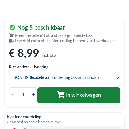
bmenu (Hemelwaterafvoer & riolering)
bmenu (Circulatiepompen, pompgroepen & verdelers)
bmenu (Installatiemateriaal)
Nog 5 beschikbaar
ubmenu (Rookkanalen)
Meer bestellen? Extra stuks zijn nabestelbaar
Levertijd extra stuks: Verzending binnen 2 a 4 werkdagen
bmenu (Sanitair)
€ 8
,99
incl. btw
bmenu (Verwarming, kachels & ketels)
Kies andere uitvoering
bmenu (Zonneboilersets & onderdelen)
ubmenu (Warmtepompen en warmtepompboilers)
-
+
In winkelwagen
Klantenbeoordeling
Gebaseerd op echte klantenreviews