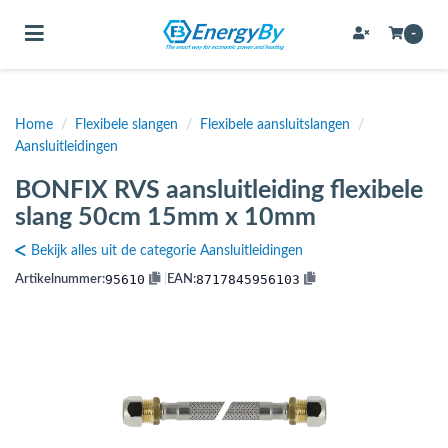
Toggle navigation
-
Home
/
Flexibele slangen
/
Flexibele aansluitslangen
/
bmenu (Bevestigingsmateriaal / schroeven)
Aansluitleidingen
bmenu (Buffervaten, hygiene boilers & boilervaten)
BONFIX RVS aansluitleiding flexibele
bmenu (Buizen & leidingen)
slang 50cm 15mm x 10mm
bmenu (Expansievaten)
Bekijk alles uit de categorie Aansluitleidingen
95610
8717845956103
Artikelnummer:
|
EAN:
bmenu (Fittingen)
bmenu (Flexibele slangen)
ubmenu (Gereedschap)