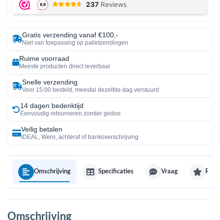
Gratis verzending vanaf €100,-
Niet van toepassing op palletzendingen
Ruime voorraad
Meeste producten direct leverbaar
Snelle verzending
Voor 15:00 besteld, meestal dezelfde dag verstuurd
14 dagen bedenktijd
Eenvoudig retourneren zonder gedoe
Veilig betalen
iDEAL, Wero, achteraf of bankoverschrijving
Omschrijving
Specificaties
Vraag
Revi
Omschrijving