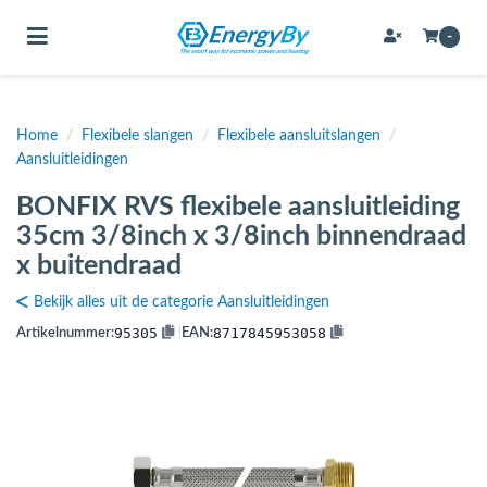
Toggle navigation
-
Home
/
Flexibele slangen
/
Flexibele aansluitslangen
/
bmenu (Bevestigingsmateriaal / schroeven)
Aansluitleidingen
bmenu (Buffervaten, hygiene boilers & boilervaten)
BONFIX RVS flexibele aansluitleiding
bmenu (Buizen & leidingen)
35cm 3/8inch x 3/8inch binnendraad
x buitendraad
bmenu (Expansievaten)
Bekijk alles uit de categorie Aansluitleidingen
95305
8717845953058
Artikelnummer:
|
EAN:
bmenu (Fittingen)
bmenu (Flexibele slangen)
ubmenu (Gereedschap)