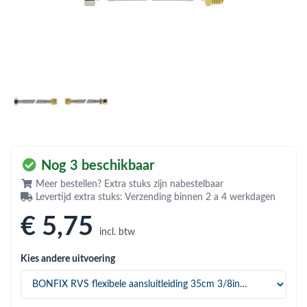
bmenu (Hemelwaterafvoer & riolering)
bmenu (Circulatiepompen, pompgroepen & verdelers)
bmenu (Installatiemateriaal)
ubmenu (Rookkanalen)
bmenu (Sanitair)
bmenu (Verwarming, kachels & ketels)
Nog 3 beschikbaar
bmenu (Zonneboilersets & onderdelen)
Meer bestellen? Extra stuks zijn nabestelbaar
ubmenu (Warmtepompen en warmtepompboilers)
Levertijd extra stuks: Verzending binnen 2 a 4 werkdagen
€ 5
,75
incl. btw
Kies andere uitvoering