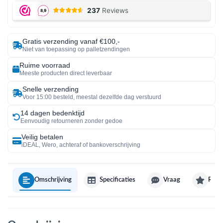
Gratis verzending vanaf €100,-
Niet van toepassing op palletzendingen
Ruime voorraad
Meeste producten direct leverbaar
Snelle verzending
Voor 15:00 besteld, meestal dezelfde dag verstuurd
14 dagen bedenktijd
Eenvoudig retourneren zonder gedoe
Veilig betalen
iDEAL, Wero, achteraf of bankoverschrijving
Omschrijving
Specificaties
Vraag
Revi