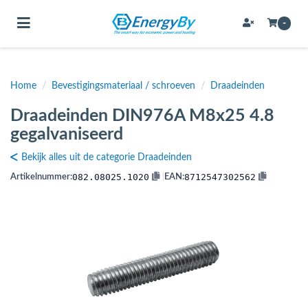
Toggle navigation
-
Home
/
Bevestigingsmateriaal / schroeven
/
Draadeinden
bmenu (Bevestigingsmateriaal / schroeven)
Draadeinden DIN976A M8x25 4.8
bmenu (Buffervaten, hygiene boilers & boilervaten)
gegalvaniseerd
bmenu (Buizen & leidingen)
Bekijk alles uit de categorie Draadeinden
bmenu (Expansievaten)
082.08025.1020
8712547302562
Artikelnummer:
|
EAN:
bmenu (Fittingen)
bmenu (Flexibele slangen)
ubmenu (Gereedschap)