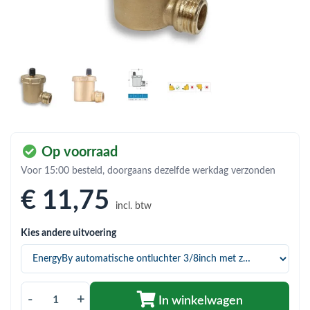
bmenu (Hemelwaterafvoer & riolering)
bmenu (Circulatiepompen, pompgroepen & verdelers)
bmenu (Installatiemateriaal)
ubmenu (Rookkanalen)
bmenu (Sanitair)
bmenu (Verwarming, kachels & ketels)
Op voorraad
bmenu (Zonneboilersets & onderdelen)
Voor 15:00 besteld, doorgaans dezelfde werkdag verzonden
€ 11
,75
ubmenu (Warmtepompen en warmtepompboilers)
incl. btw
Kies andere uitvoering
-
+
In winkelwagen