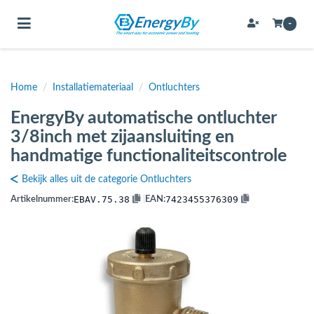
Toggle navigation
-
Home
/
Installatiemateriaal
/
Ontluchters
bmenu (Bevestigingsmateriaal / schroeven)
EnergyBy automatische ontluchter
bmenu (Buffervaten, hygiene boilers & boilervaten)
3/8inch met zijaansluiting en
bmenu (Buizen & leidingen)
handmatige functionaliteitscontrole
bmenu (Expansievaten)
Bekijk alles uit de categorie Ontluchters
EBAV.75.38
7423455376309
Artikelnummer:
|
EAN:
bmenu (Fittingen)
bmenu (Flexibele slangen)
ubmenu (Gereedschap)