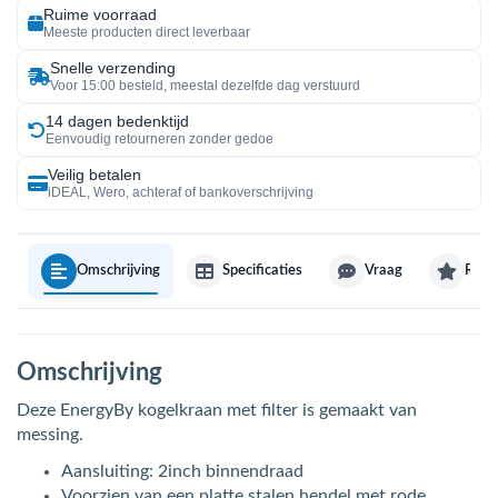
Ruime voorraad
Meeste producten direct leverbaar
Snelle verzending
Voor 15:00 besteld, meestal dezelfde dag verstuurd
14 dagen bedenktijd
Eenvoudig retourneren zonder gedoe
Veilig betalen
iDEAL, Wero, achteraf of bankoverschrijving
Omschrijving
Specificaties
Vraag
Revi
Omschrijving
Deze EnergyBy kogelkraan met filter is gemaakt van
messing.
Aansluiting: 2inch binnendraad
Voorzien van een platte stalen hendel met rode