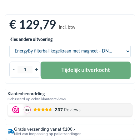
bmenu (Hemelwaterafvoer & riolering)
bmenu (Circulatiepompen, pompgroepen & verdelers)
€ 129
,79
bmenu (Installatiemateriaal)
incl. btw
ubmenu (Rookkanalen)
Kies andere uitvoering
bmenu (Sanitair)
bmenu (Verwarming, kachels & ketels)
-
+
Tijdelijk uitverkocht
bmenu (Zonneboilersets & onderdelen)
ubmenu (Warmtepompen en warmtepompboilers)
Klantenbeoordeling
Gebaseerd op echte klantenreviews
Gratis verzending vanaf €100,-
Niet van toepassing op palletzendingen