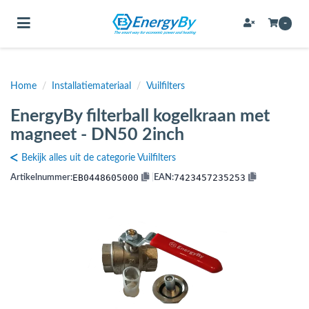
Toggle navigation
-
Home
/
Installatiemateriaal
/
Vuilfilters
bmenu (Bevestigingsmateriaal / schroeven)
EnergyBy filterball kogelkraan met
bmenu (Buffervaten, hygiene boilers & boilervaten)
magneet - DN50 2inch
bmenu (Buizen & leidingen)
Bekijk alles uit de categorie Vuilfilters
bmenu (Expansievaten)
EB0448605000
7423457235253
Artikelnummer:
|
EAN:
bmenu (Fittingen)
bmenu (Flexibele slangen)
ubmenu (Gereedschap)