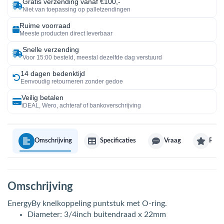
Gratis verzending vanaf €100,-
Niet van toepassing op palletzendingen
Ruime voorraad
Meeste producten direct leverbaar
Snelle verzending
Voor 15:00 besteld, meestal dezelfde dag verstuurd
14 dagen bedenktijd
Eenvoudig retourneren zonder gedoe
Veilig betalen
iDEAL, Wero, achteraf of bankoverschrijving
Omschrijving
Specificaties
Vraag
Revi
Omschrijving
EnergyBy knelkoppeling puntstuk met O-ring.
Diameter: 3/4inch buitendraad x 22mm