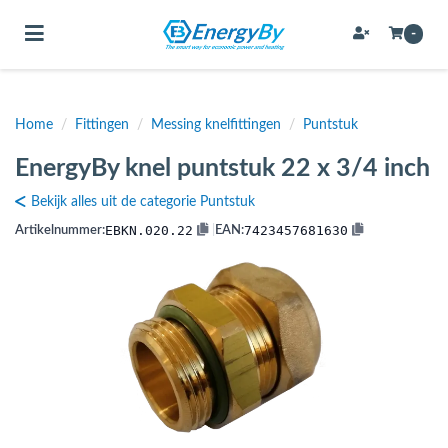
Toggle navigation
-
Home
/
Fittingen
/
Messing knelfittingen
/
Puntstuk
bmenu (Bevestigingsmateriaal / schroeven)
EnergyBy knel puntstuk 22 x 3/4 inch
bmenu (Buffervaten, hygiene boilers & boilervaten)
Bekijk alles uit de categorie Puntstuk
bmenu (Buizen & leidingen)
EBKN.020.22
7423457681630
Artikelnummer:
|
EAN:
bmenu (Expansievaten)
bmenu (Fittingen)
bmenu (Flexibele slangen)
ubmenu (Gereedschap)