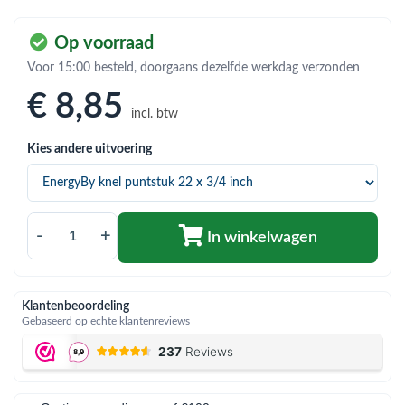
bmenu (Hemelwaterafvoer & riolering)
bmenu (Circulatiepompen, pompgroepen & verdelers)
Op voorraad
Voor 15:00 besteld, doorgaans dezelfde werkdag verzonden
bmenu (Installatiemateriaal)
€ 8
,85
ubmenu (Rookkanalen)
incl. btw
bmenu (Sanitair)
Kies andere uitvoering
bmenu (Verwarming, kachels & ketels)
bmenu (Zonneboilersets & onderdelen)
-
+
In winkelwagen
ubmenu (Warmtepompen en warmtepompboilers)
Klantenbeoordeling
Gebaseerd op echte klantenreviews