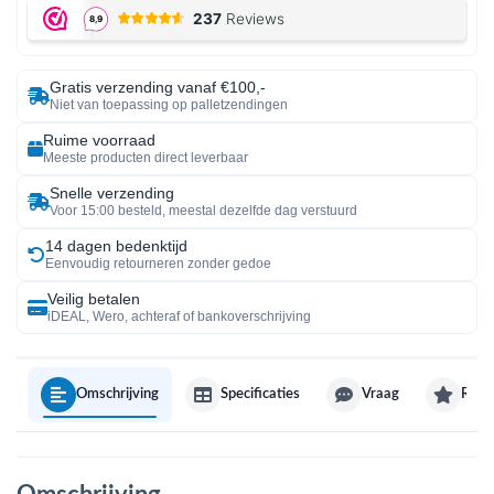
Gratis verzending vanaf €100,-
Niet van toepassing op palletzendingen
Ruime voorraad
Meeste producten direct leverbaar
Snelle verzending
Voor 15:00 besteld, meestal dezelfde dag verstuurd
14 dagen bedenktijd
Eenvoudig retourneren zonder gedoe
Veilig betalen
iDEAL, Wero, achteraf of bankoverschrijving
Omschrijving
Specificaties
Vraag
Revi