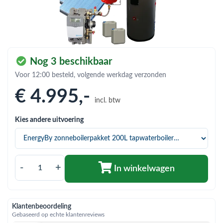
bmenu (Hemelwaterafvoer & riolering)
bmenu (Circulatiepompen, pompgroepen & verdelers)
bmenu (Installatiemateriaal)
Nog 3 beschikbaar
ubmenu (Rookkanalen)
Voor 12:00 besteld, volgende werkdag verzonden
bmenu (Sanitair)
€ 4.995
,-
bmenu (Verwarming, kachels & ketels)
incl. btw
Kies andere uitvoering
bmenu (Zonneboilersets & onderdelen)
ubmenu (Warmtepompen en warmtepompboilers)
-
+
In winkelwagen
Klantenbeoordeling
Gebaseerd op echte klantenreviews