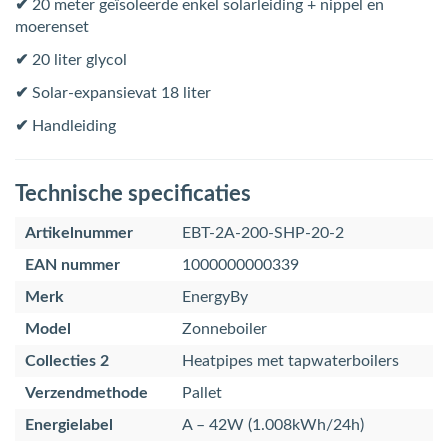
✔
20 meter geïsoleerde enkel solarleiding + nippel en
moerenset
✔
20 liter glycol
✔
Solar-expansievat 18 liter
✔
Handleiding
Technische specificaties
Artikelnummer
EBT-2A-200-SHP-20-2
EAN nummer
1000000000339
Merk
EnergyBy
Model
Zonneboiler
Collecties 2
Heatpipes met tapwaterboilers
Verzendmethode
Pallet
Energielabel
A – 42W (1.008kWh/24h)