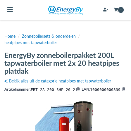
Toggle navigation
-
Home
/
Zonneboilersets & onderdelen
/
bmenu (Bevestigingsmateriaal / schroeven)
heatpipes met tapwaterboiler
bmenu (Buffervaten, hygiene boilers & boilervaten)
EnergyBy zonneboilerpakket 200L
bmenu (Buizen & leidingen)
tapwaterboiler met 2x 20 heatpipes
platdak
bmenu (Expansievaten)
Bekijk alles uit de categorie heatpipes met tapwaterboiler
EBT-2A-200-SHP-20-2
1000000000339
Artikelnummer:
|
EAN:
bmenu (Fittingen)
bmenu (Flexibele slangen)
ubmenu (Gereedschap)