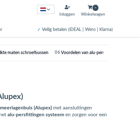
-
Inloggen
Winkelwagen
ur
✓
Veilig betalen (iDEAL | Wero | Klarna)
06
ikte maten schroefbussen
Voordelen van alu-pers schroefbussen
Alupex)
meerlagenbuis (Alupex)
met aansluitingen
 het
alu-persfittingen systeem
en zorgen voor een