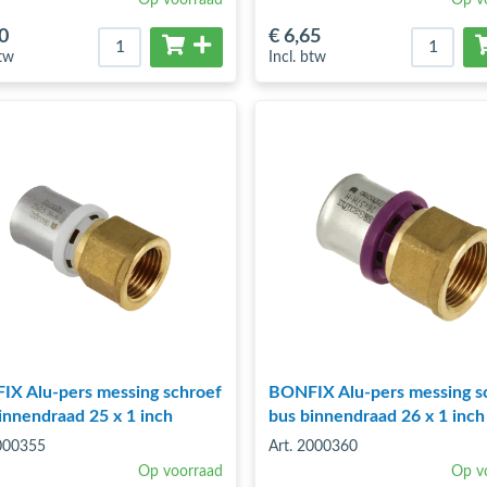
0
€ 6
,65
btw
Incl. btw
X Alu-pers messing schroef
BONFIX Alu-pers messing s
innendraad 25 x 1 inch
bus binnendraad 26 x 1 inch
2000355
Art. 2000360
Op voorraad
Op v