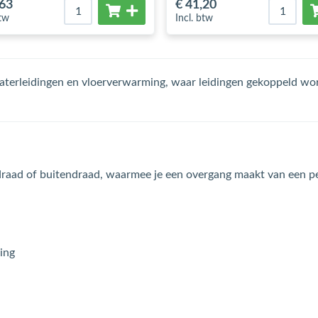
,63
€ 41
,20
btw
Incl. btw
kwaterleidingen en vloerverwarming, waar leidingen gekoppeld wo
aad of buitendraad, waarmee je een overgang maakt van een per
ing