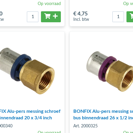
Op voorraad
Op v
0
€ 4
,75
btw
Incl. btw
X Alu-pers messing schroef
BONFIX Alu-pers messing s
innendraad 20 x 3/4 inch
bus binnendraad 26 x 1/2 in
2000340
Art. 2000325
Op voorraad
Op v