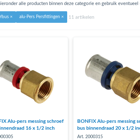
ieronder alle producten binnen deze categorie en gebruik eventueel de
11 artikelen
efbus
×
alu-Pers Persfittingen
×
X Alu-pers messing schroef
BONFIX Alu-pers messing s
innendraad 16 x 1/2 inch
bus binnendraad 20 x 1/2 in
2000305
Art. 2000315