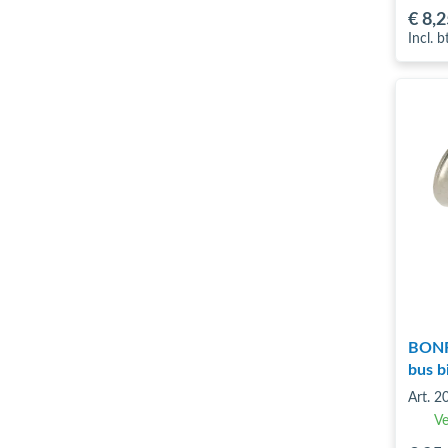
€ 8
,2
Incl. 
BONFI
bus b
Art. 
Ve