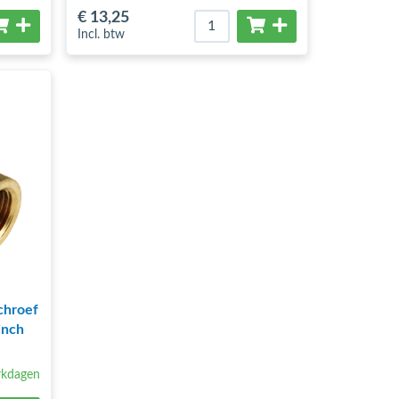
€ 13
,25
Incl. btw
chroef
inch
rkdagen