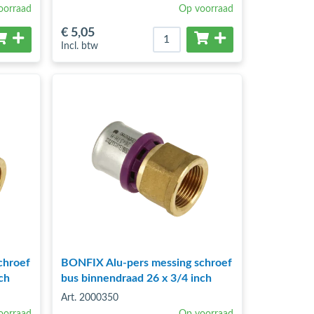
oorraad
Op voorraad
€ 5
,05
Incl. btw
chroef
BONFIX Alu-pers messing schroef
ch
bus binnendraad 26 x 3/4 inch
Art. 2000350
oorraad
Op voorraad