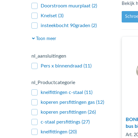
Bekijk h
Doorstroom muurplaat
(2)
Knelset
(3)
Schro
insteekbocht 90graden
(2)
Bocht naar wartelkoppeling
(4)
Toon meer
Bocht naar binnendraad
(12)
Bocht naar buitendraad
(13)
nl_aansluitingen
Verloop bocht naar knel
(3)
Pers x binnendraad
(11)
Verloop naar pers
(5)
nl_Productcategorie
Verloop naar knel
(6)
knelfittingen c-staal
(11)
verloopknie
(1)
koperen persfittingen gas
(12)
Bocht 45graden
(2)
koperen persfittingen
(26)
insteekkoppeling
(5)
BONFI
c-staal persfittings
(27)
Wartelkoppeling
(6)
bus b
knelfittingen
(20)
Verloop
(14)
Art. 