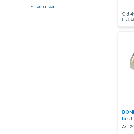
alu-knelfittingen
(7)
T-stuk verlopend
(39)
Toon meer
alu-Pers Persfittingen
(11)
€ 3
,4
T-stuk met buitendraad
(10)
Incl. 
T-stuk met binnendraad
(13)
T-stuk
(8)
Schroefbus
(11)
Recht (mof)
(8)
Puntstuk
(15)
Muurplaat
(8)
Bocht 90graden
(8)
Einddop
(4)
kogelkraan
(2)
BONFI
bus b
Art. 