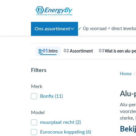
Ons assortiment
✓
Op voorraad = direct leverb
01
02
03
Intro
Assortiment
Wat is een alu-p
Filters
Home
/
Merk
Alu-
Bonfix
(11)
Alu-per
voorzie
Model
sterke, 
muurplaat recht
(2)
Beki
Euroconus koppeling
(6)