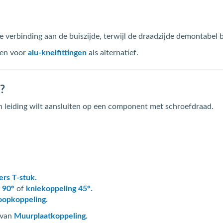
verbinding aan de buiszijde, terwijl de draadzijde demontabel bl
zen voor
alu-knelfittingen
als alternatief.
?
n leiding wilt aansluiten op een component met schroefdraad.
ers T-stuk.
 90°
of
kniekoppeling 45°.
oopkoppeling.
 van
Muurplaatkoppeling.