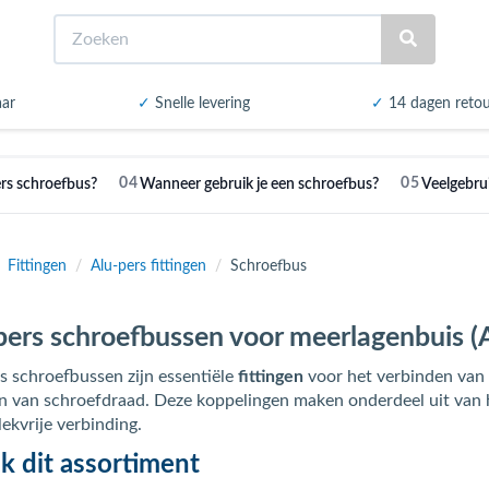
Zoeken
aar
✓
Snelle levering
✓
14 dagen reto
04
05
ers schroefbus?
Wanneer gebruik je een schroefbus?
Veelgebru
Fittingen
/
Alu-pers fittingen
/
Schroefbus
pers schroefbussen voor meerlagenbuis (
s schroefbussen zijn essentiële
fittingen
voor het verbinden van
n van schroefdraad. Deze koppelingen maken onderdeel uit van
lekvrije verbinding.
jk dit assortiment