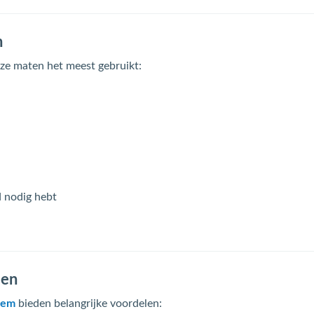
n
e maten het meest gebruikt:
d nodig hebt
sen
teem
bieden belangrijke voordelen: