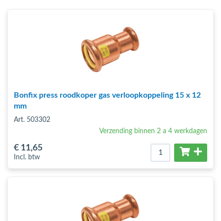
bmenu (Hemelwaterafvoer & riolering)
bmenu (Circulatiepompen, pompgroepen & verdelers)
bmenu (Installatiemateriaal)
ubmenu (Rookkanalen)
bmenu (Sanitair)
Bonfix press roodkoper gas verloopkoppeling 15 x 12
bmenu (Verwarming, kachels & ketels)
mm
bmenu (Zonneboilersets & onderdelen)
Art. 503302
Verzending binnen 2 a 4 werkdagen
ubmenu (Warmtepompen en warmtepompboilers)
€ 11
,65
Incl. btw