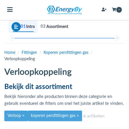
Toggle navigation
-
01
02
Intro
Assortiment
bmenu (Bevestigingsmateriaal / schroeven)
<
>
bmenu (Buffervaten, hygiene boilers & boilervaten)
Home
/
Fittingen
/
Koperen persfittingen gas
/
Verloopkoppeling
bmenu (Buizen & leidingen)
Verloopkoppeling
bmenu (Expansievaten)
Bekijk dit assortiment
bmenu (Fittingen)
Bekijk hieronder alle producten binnen deze categorie en
gebruik eventueel de filters om snel het juiste artikel te vinden.
bmenu (Flexibele slangen)
6 artikelen
Verloop
×
koperen persfittingen gas
×
ubmenu (Gereedschap)