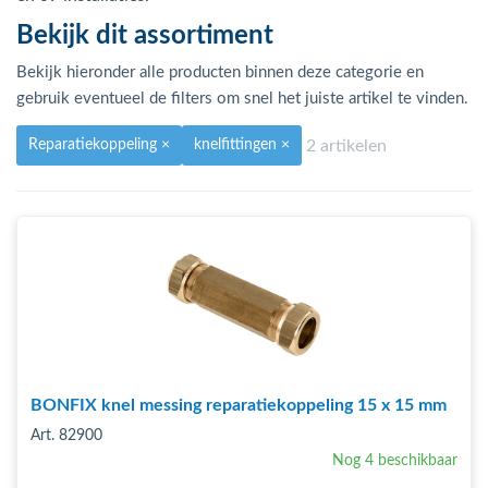
bmenu (Hemelwaterafvoer & riolering)
Bekijk dit assortiment
bmenu (Circulatiepompen, pompgroepen & verdelers)
Bekijk hieronder alle producten binnen deze categorie en
bmenu (Installatiemateriaal)
gebruik eventueel de filters om snel het juiste artikel te vinden.
ubmenu (Rookkanalen)
2 artikelen
Reparatiekoppeling
×
knelfittingen
×
bmenu (Sanitair)
bmenu (Verwarming, kachels & ketels)
bmenu (Zonneboilersets & onderdelen)
ubmenu (Warmtepompen en warmtepompboilers)
BONFIX knel messing reparatiekoppeling 15 x 15 mm
Art. 82900
Nog 4 beschikbaar