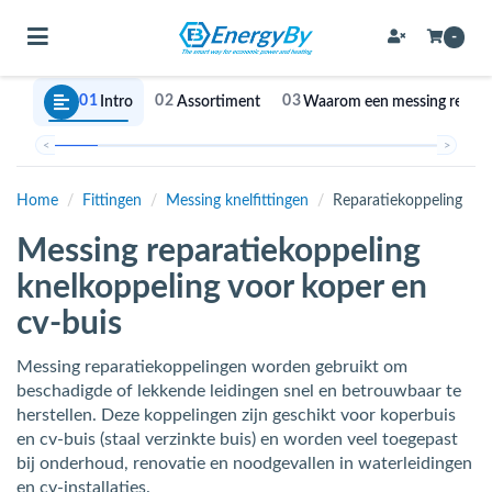
Toggle navigation
-
01
02
03
Intro
Assortiment
Waarom een messing reparat
bmenu (Bevestigingsmateriaal / schroeven)
<
>
bmenu (Buffervaten, hygiene boilers & boilervaten)
Home
/
Fittingen
/
Messing knelfittingen
/
Reparatiekoppeling
bmenu (Buizen & leidingen)
Messing reparatiekoppeling
bmenu (Expansievaten)
knelkoppeling voor koper en
cv-buis
bmenu (Fittingen)
Messing reparatiekoppelingen worden gebruikt om
beschadigde of lekkende leidingen snel en betrouwbaar te
bmenu (Flexibele slangen)
herstellen. Deze koppelingen zijn geschikt voor koperbuis
en cv-buis (staal verzinkte buis) en worden veel toegepast
ubmenu (Gereedschap)
bij onderhoud, renovatie en noodgevallen in waterleidingen
en cv-installaties.