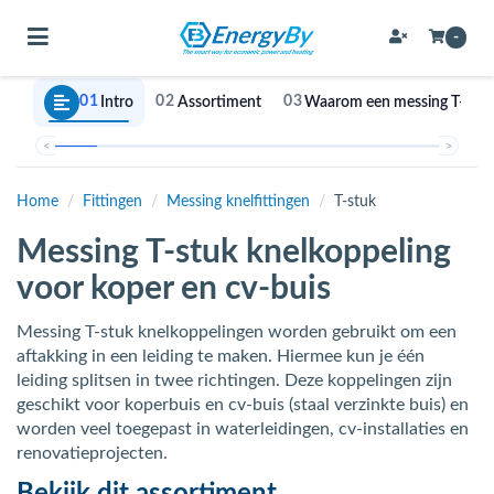
Toggle navigation
-
01
02
03
Intro
Assortiment
Waarom een messing T-stuk 
bmenu (Bevestigingsmateriaal / schroeven)
<
>
bmenu (Buffervaten, hygiene boilers & boilervaten)
Home
/
Fittingen
/
Messing knelfittingen
/
T-stuk
bmenu (Buizen & leidingen)
Messing T-stuk knelkoppeling
bmenu (Expansievaten)
voor koper en cv-buis
Messing T-stuk knelkoppelingen worden gebruikt om een
aftakking in een leiding te maken. Hiermee kun je één
bmenu (Fittingen)
leiding splitsen in twee richtingen. Deze koppelingen zijn
geschikt voor koperbuis en cv-buis (staal verzinkte buis) en
bmenu (Flexibele slangen)
worden veel toegepast in waterleidingen, cv-installaties en
ubmenu (Gereedschap)
renovatieprojecten.