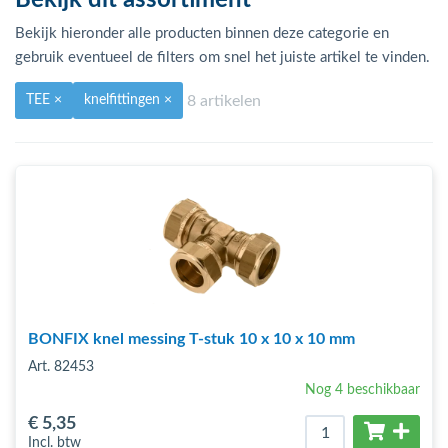
Bekijk dit assortiment
bmenu (Hemelwaterafvoer & riolering)
Bekijk hieronder alle producten binnen deze categorie en
bmenu (Circulatiepompen, pompgroepen & verdelers)
gebruik eventueel de filters om snel het juiste artikel te vinden.
bmenu (Installatiemateriaal)
8 artikelen
TEE
×
knelfittingen
×
ubmenu (Rookkanalen)
bmenu (Sanitair)
bmenu (Verwarming, kachels & ketels)
bmenu (Zonneboilersets & onderdelen)
ubmenu (Warmtepompen en warmtepompboilers)
BONFIX knel messing T-stuk 10 x 10 x 10 mm
Art. 82453
Nog 4 beschikbaar
€ 5
,35
Incl. btw