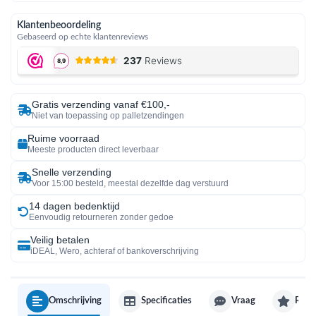
Klantenbeoordeling
Gebaseerd op echte klantenreviews
Gratis verzending vanaf €100,-
Niet van toepassing op palletzendingen
Ruime voorraad
Meeste producten direct leverbaar
Snelle verzending
Voor 15:00 besteld, meestal dezelfde dag verstuurd
14 dagen bedenktijd
Eenvoudig retourneren zonder gedoe
Veilig betalen
iDEAL, Wero, achteraf of bankoverschrijving
Omschrijving
Specificaties
Vraag
Revi