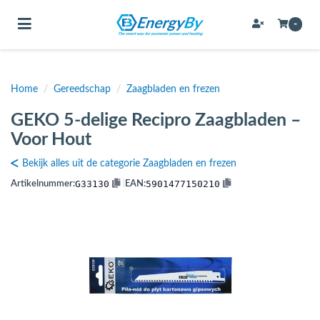
Toggle navigation
-
Home
/
Gereedschap
/
Zaagbladen en frezen
bmenu (Bevestigingsmateriaal / schroeven)
GEKO 5-delige Recipro Zaagbladen –
bmenu (Buffervaten, hygiene boilers & boilervaten)
Voor Hout
bmenu (Buizen & leidingen)
Bekijk alles uit de categorie Zaagbladen en frezen
bmenu (Expansievaten)
G33130
5901477150210
Artikelnummer:
|
EAN:
bmenu (Fittingen)
bmenu (Flexibele slangen)
ubmenu (Gereedschap)