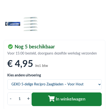
bmenu (Hemelwaterafvoer & riolering)
bmenu (Circulatiepompen, pompgroepen & verdelers)
bmenu (Installatiemateriaal)
ubmenu (Rookkanalen)
bmenu (Sanitair)
Nog 5 beschikbaar
bmenu (Verwarming, kachels & ketels)
Voor 15:00 besteld, doorgaans dezelfde werkdag verzonden
bmenu (Zonneboilersets & onderdelen)
€ 4
,95
incl. btw
ubmenu (Warmtepompen en warmtepompboilers)
Kies andere uitvoering
-
+
In winkelwagen