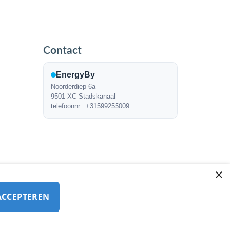
Contact
EnergyBy
Noorderdiep 6a
9501 XC Stadskanaal
telefoonnr.: +31599255009
×
ACCEPTEREN