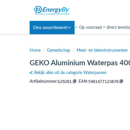
Ons assortiment
✓
Op voorraad = direct leverb
Home
/
Gereedschap
/
Meet- en tekeninstrumenten
GEKO Aluminium Waterpas 400
Bekijk alles uit de categorie Waterpassen
G29201
5901477123870
Artikelnummer:
|
EAN: