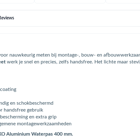
Reviews
 voor nauwkeurig meten bij montage-, bouw- en afbouwwerkzaa
eet
werk je snel en precies, zelfs handsfree. Het lichte maar ste
coating
stendig en schokbeschermd
or handsfree gebruik
bescherming en extra grip
 algemene montagewerkzaamheden
 GEKO Aluminium Waterpas 400 mm.