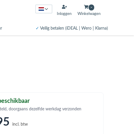
-
Inloggen
Winkelwagen
ur
✓
Veilig betalen (iDEAL | Wero | Klarna)
eschikbaar
teld, doorgaans dezelfde werkdag verzonden
95
incl. btw