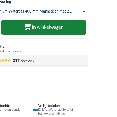
voering
In winkelwagen
ing
 klantenreviews
enktijd
Veilig betalen
urneren zonder
iDEAL, Wero, achteraf of
bankoverschrijving