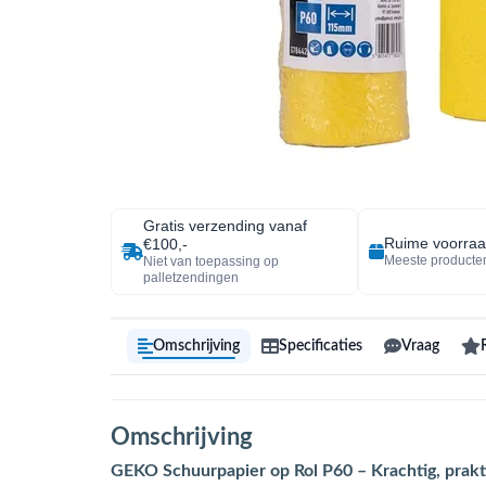
Gratis verzending vanaf
Ruime voorra
€100,-
Meeste producten
Niet van toepassing op
palletzendingen
Omschrijving
Specificaties
Vraag
Omschrijving
GEKO Schuurpapier op Rol P60 – Krachtig, prakti