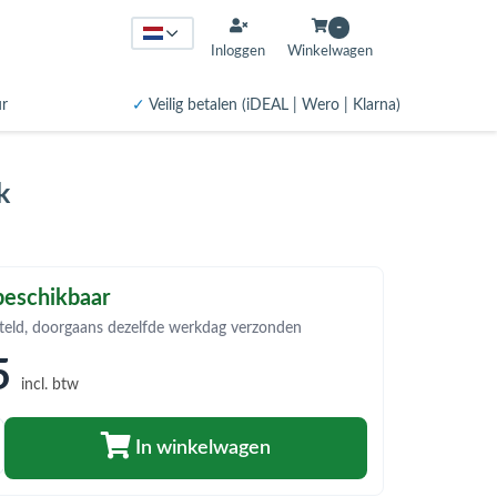
-
Inloggen
Winkelwagen
ur
✓
Veilig betalen (iDEAL | Wero | Klarna)
k
eschikbaar
teld, doorgaans dezelfde werkdag verzonden
5
incl. btw
In winkelwagen