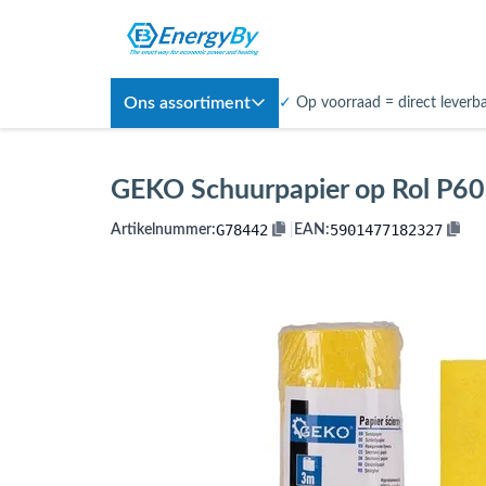
Ons assortiment
✓
Op voorraad = direct leverb
GEKO Schuurpapier op Rol P60
G78442
5901477182327
Artikelnummer:
|
EAN: