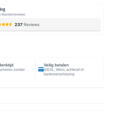
ing
 klantenreviews
enktijd
Veilig betalen
urneren zonder
iDEAL, Wero, achteraf of
bankoverschrijving