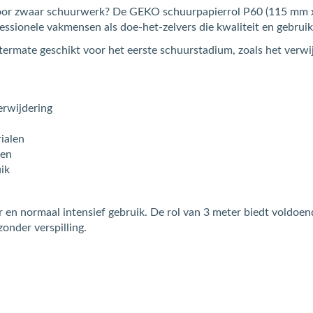
or zwaar schuurwerk? De GEKO schuurpapierrol P60 (115 mm x 3 
fessionele vakmensen als doe-het-zelvers die kwaliteit en gebru
itermate geschikt voor het eerste schuurstadium, zoals het verwi
erwijdering
ialen
sen
uik
en normaal intensief gebruik. De rol van 3 meter biedt voldoen
zonder verspilling.