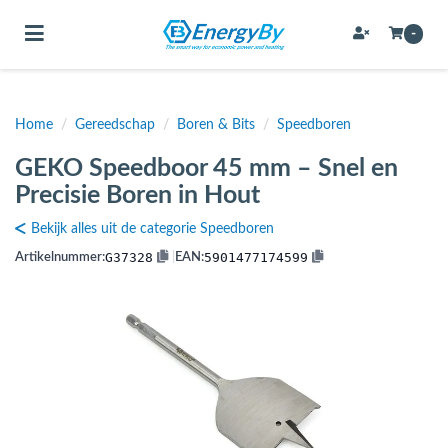
Toggle navigation
-
Home
/
Gereedschap
/
Boren & Bits
/
Speedboren
bmenu (Bevestigingsmateriaal / schroeven)
GEKO Speedboor 45 mm – Snel en
bmenu (Buffervaten, hygiene boilers & boilervaten)
Precisie Boren in Hout
bmenu (Buizen & leidingen)
Bekijk alles uit de categorie Speedboren
bmenu (Expansievaten)
G37328
5901477174599
Artikelnummer:
|
EAN:
bmenu (Fittingen)
bmenu (Flexibele slangen)
ubmenu (Gereedschap)