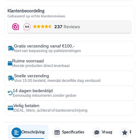
Klantenbeoordeling
Gebaseerd op echte klantenreviews
Gratis verzending vanaf €100,-
Niet van toepassing op palletzendingen
Ruime voorraad
Meeste producten direct leverbaar
Snelle verzending
Voor 15:00 besteld, meestal dezelfde dag verstuurd
14 dagen bedenktijd
Eenvoudig retourneren zonder gedoe
Veilig betalen
iDEAL, Wero, achteraf of bankoverschrijving
Omschrijving
Specificaties
Vraag
Revi