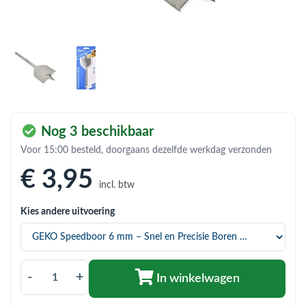
bmenu (Hemelwaterafvoer & riolering)
bmenu (Circulatiepompen, pompgroepen & verdelers)
bmenu (Installatiemateriaal)
ubmenu (Rookkanalen)
bmenu (Sanitair)
Nog 3 beschikbaar
bmenu (Verwarming, kachels & ketels)
Voor 15:00 besteld, doorgaans dezelfde werkdag verzonden
bmenu (Zonneboilersets & onderdelen)
€ 3
,95
incl. btw
ubmenu (Warmtepompen en warmtepompboilers)
Kies andere uitvoering
-
+
In winkelwagen