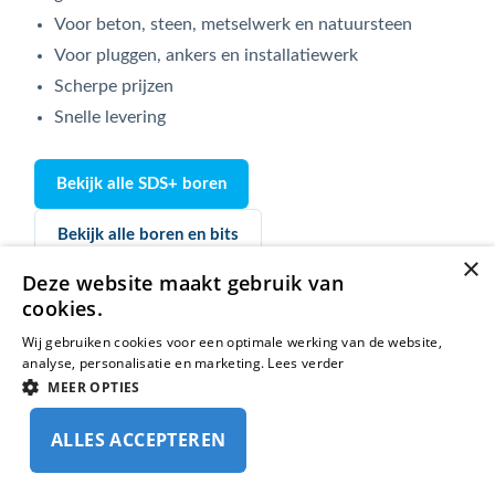
Voor beton, steen, metselwerk en natuursteen
Voor pluggen, ankers en installatiewerk
Scherpe prijzen
Snelle levering
Bekijk alle SDS+ boren
Bekijk alle boren en bits
×
Deze website maakt gebruik van
Geschikt voor
cookies.
Installateurs
Wij gebruiken cookies voor een optimale werking van de website,
analyse, personalisatie en marketing.
Lees verder
Aannemers
MEER OPTIES
Montagebedrijven
Renovatiebedrijven
ALLES ACCEPTEREN
Filters
Werkplaatsen