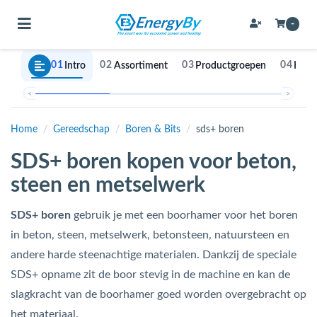
Toggle navigation
-
01
02
03
04
Intro
Assortiment
Productgroepen
Keuz
bmenu (Bevestigingsmateriaal / schroeven)
<
>
bmenu (Buffervaten, hygiene boilers & boilervaten)
Home
/
Gereedschap
/
Boren & Bits
/
sds+ boren
bmenu (Buizen & leidingen)
SDS+ boren kopen voor beton,
bmenu (Expansievaten)
steen en metselwerk
SDS+ boren
gebruik je met een boorhamer voor het boren
bmenu (Fittingen)
in beton, steen, metselwerk, betonsteen, natuursteen en
andere harde steenachtige materialen. Dankzij de speciale
bmenu (Flexibele slangen)
SDS+ opname zit de boor stevig in de machine en kan de
ubmenu (Gereedschap)
slagkracht van de boorhamer goed worden overgebracht op
het materiaal.