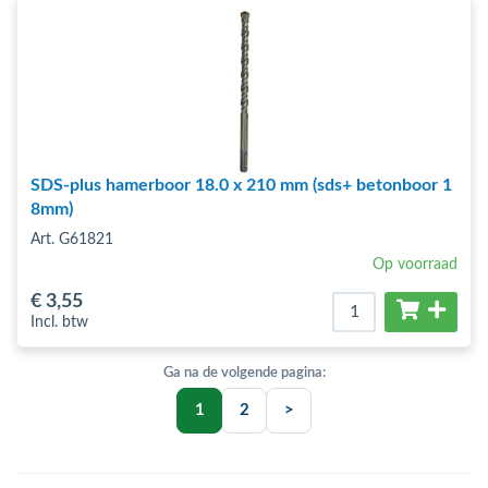
SDS-plus hamerboor 18.0 x 210 mm (sds+ betonboor 1
8mm)
Art. G61821
Op voorraad
€ 3
,55
Incl. btw
1
2
>