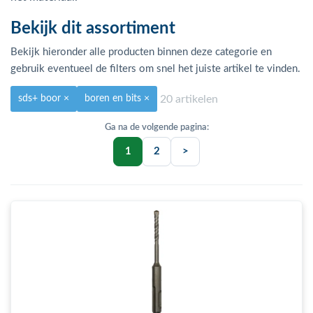
bmenu (Hemelwaterafvoer & riolering)
Bekijk dit assortiment
bmenu (Circulatiepompen, pompgroepen & verdelers)
Bekijk hieronder alle producten binnen deze categorie en
bmenu (Installatiemateriaal)
gebruik eventueel de filters om snel het juiste artikel te vinden.
ubmenu (Rookkanalen)
20 artikelen
sds+ boor
×
boren en bits
×
bmenu (Sanitair)
bmenu (Verwarming, kachels & ketels)
1
2
>
bmenu (Zonneboilersets & onderdelen)
ubmenu (Warmtepompen en warmtepompboilers)