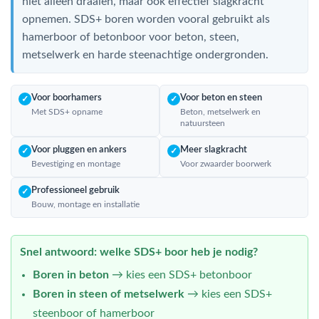
niet alleen draaien, maar ook effectief slagkracht
opnemen. SDS+ boren worden vooral gebruikt als
hamerboor of betonboor voor beton, steen,
metselwerk en harde steenachtige ondergronden.
Voor boorhamers
Voor beton en steen
✓
✓
Met SDS+ opname
Beton, metselwerk en
natuursteen
Voor pluggen en ankers
Meer slagkracht
✓
✓
Bevestiging en montage
Voor zwaarder boorwerk
Professioneel gebruik
✓
Bouw, montage en installatie
Snel antwoord: welke SDS+ boor heb je nodig?
Boren in beton
→ kies een SDS+ betonboor
Boren in steen of metselwerk
→ kies een SDS+
steenboor of hamerboor