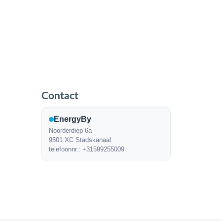
Contact
EnergyBy
Noorderdiep 6a
9501 XC Stadskanaal
telefoonnr.: +31599255009