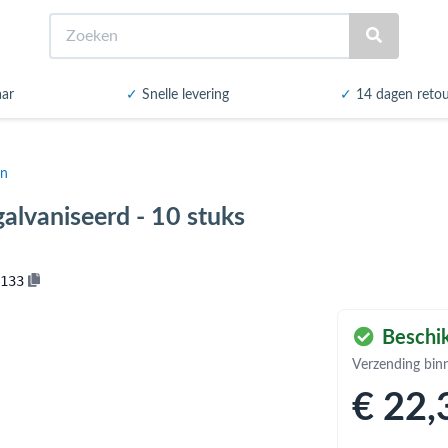
Zoeken
aar
✓
Snelle levering
✓
14 dagen reto
en
alvaniseerd - 10 stuks
133
Beschik
Verzending bin
€ 22
,