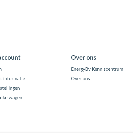
account
Over ons
n
EnergyBy Kenniscentrum
 informatie
Over ons
stellingen
inkelwagen