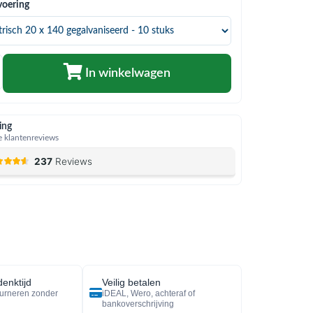
voering
In winkelwagen
ing
 klantenreviews
enktijd
Veilig betalen
urneren zonder
iDEAL, Wero, achteraf of
bankoverschrijving