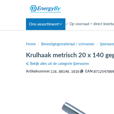
Ons assortiment
✓
Op voorraad = direct leverb
Home
/
Bevestigingsmateriaal / schroeven
/
Ijzerwar
Krulhaak metrisch 20 x 140 geg
Bekijk alles uit de categorie Ijzerwaren
116.00140.1010
8712547009
Artikelnummer:
|
EAN: