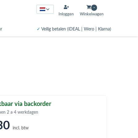
-
Inloggen
Winkelwagen
ur
✓
Veilig betalen (iDEAL | Wero | Klarna)
baar via backorder
nen 2 a 4 werkdagen
30
incl. btw