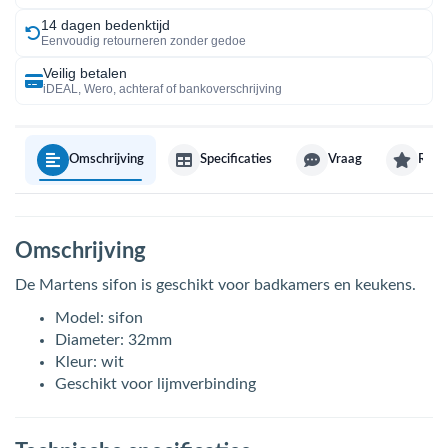
14 dagen bedenktijd
Eenvoudig retourneren zonder gedoe
Veilig betalen
iDEAL, Wero, achteraf of bankoverschrijving
Omschrijving
Specificaties
Vraag
Revi
Omschrijving
De Martens sifon is geschikt voor badkamers en keukens.
Model: sifon
Diameter: 32mm
Kleur: wit
Geschikt voor lijmverbinding