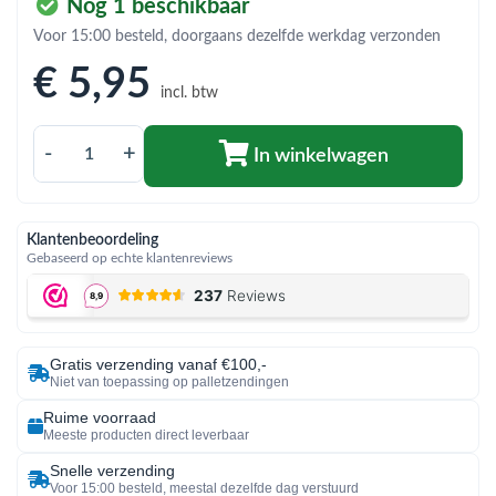
bmenu (Hemelwaterafvoer & riolering)
Nog 1 beschikbaar
Voor 15:00 besteld, doorgaans dezelfde werkdag verzonden
bmenu (Circulatiepompen, pompgroepen & verdelers)
€ 5
,95
bmenu (Installatiemateriaal)
incl. btw
ubmenu (Rookkanalen)
-
+
In winkelwagen
bmenu (Sanitair)
bmenu (Verwarming, kachels & ketels)
Klantenbeoordeling
Gebaseerd op echte klantenreviews
bmenu (Zonneboilersets & onderdelen)
ubmenu (Warmtepompen en warmtepompboilers)
Gratis verzending vanaf €100,-
Niet van toepassing op palletzendingen
Ruime voorraad
Meeste producten direct leverbaar
Snelle verzending
Voor 15:00 besteld, meestal dezelfde dag verstuurd