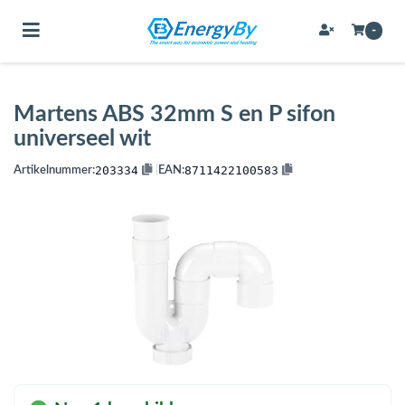
Toggle navigation
-
Martens ABS 32mm S en P sifon
bmenu (Bevestigingsmateriaal / schroeven)
universeel wit
bmenu (Buffervaten, hygiene boilers & boilervaten)
203334
8711422100583
Artikelnummer:
|
EAN:
bmenu (Buizen & leidingen)
bmenu (Expansievaten)
bmenu (Fittingen)
bmenu (Flexibele slangen)
ubmenu (Gereedschap)