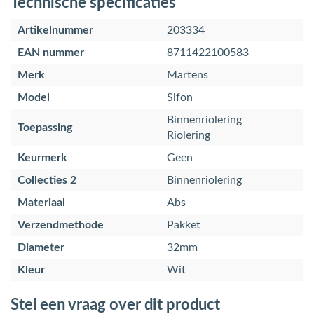
Technische specificaties
Artikelnummer
203334
EAN nummer
8711422100583
Merk
Martens
Model
Sifon
Binnenriolering
Toepassing
Riolering
Keurmerk
Geen
Collecties 2
Binnenriolering
Materiaal
Abs
Verzendmethode
Pakket
Diameter
32mm
Kleur
Wit
Stel een vraag over dit product